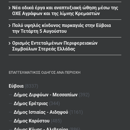
Νέα οδικά έργα και αναπτυξιακή ώθηση μέσω της
ΟΧΕ Αγράφων και της λίμνης Κρεμαστών
Πολύ υψηλός κίνδυνος πυρκαγιάς στην Εύβοια
την Τετάρτη 5 Αυγούστου
Ορισμός Εντεταλμένων Περιφερειακών
Συμβούλων Στερεάς Ελλάδας
ΕΠΑΓΓΕΛΜΑΤΙΚΌΣ ΟΔΗΓΌΣ ΑΝΆ ΠΕΡΙΟΧΉ
Εύβοια
(8337)
—
Δήμος Διρφύων - Μεσσαπίων
(392)
—
Δήμος Ερέτριας
(344)
—
Δήμος Ιστιαίας - Αιδηψού
(1161)
—
Δήμος Καρύστου
(485)
—
Δήμος Κύμης - Αλιβερίου
(886)