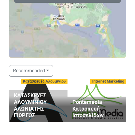
Recommended
-
Κατασκευές Αλουμινίου
Internet Marketing
ΚΑΤΑΣΚΕΥΕΣ
ΑΛΟΥΜΙΝΙΟΥ
Pontemedia
ΑΛΩΝΙΑΤΗΣ
Κατασκευή
ΓΙΩΡΓΟΣ
Ιστοσελίδων
Μ