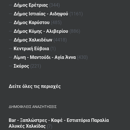
—
Δήμος Ερέτριας
(344)
—
Δήμος Ιστιαίας - Αιδηψού
(1161)
—
Δήμος Καρύστου
(485)
—
Δήμος Κύμης - Αλιβερίου
(886)
—
Δήμος Χαλκιδέων
(4418)
—
Κεντρική Εύβοια
(1)
—
Λίμνη - Μαντούδι - Αγία Άννα
(430)
—
Σκύρος
(221)
Δείτε όλες τις περιοχές
ΔΗΜΟΦΙΛΕΙΣ ΑΝΑΖΗΤΗΣΕΙΣ
Bar - Ξαπλώστρες - Καφέ - Εστιατόρια Παραλία
Αλυκές Χαλκίδας
(7)