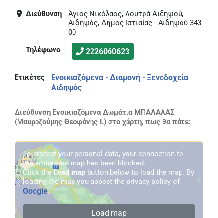
Διεύθυνση
Άγιος Νικόλαος, Λουτρά Αιδηψού,
Αιδηψός, Δήμος Ιστιαίας - Αιδηψού 343
00
Τηλέφωνο
2226060623
Ετικέτες
Ενοικιαζόμενα - Διαμονή - Ξενοδοχεία
Αιδηψός
Διεύθυνση Ενοικιαζόμενα Δωμάτια ΜΠΑΛΑΛΑΣ
(Μαυροζούμης Θεοφάνης Ι.) στο χάρτη, πως θα πάτε:
To protect your personal data, your connection to
the embedded map has been blocked.
Click the
Load map
button below to load the map. By
loading the map you accept the privacy policy of
Google
.
Load map