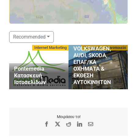
ΣΤΑΘΟΠΟΥΛΟΣ
Recommended
SERVICE
οφές
Internet Marketing
Συνεργεία - Φανοποιεία
VOLKSWAGEN,
AUDI, SKODA,
ΕΠΑΓ/ΚΑ
Pontemedia
ΟΧΗΜΑΤΑ &
G
Κατασκευή
ΕΚΘΕΣΗ
S
Ιστοσελίδων
ΑΥΤΟΚΙΝΗΤΩΝ
M
Μοιράσου το!
Facebook
X
Reddit
LinkedIn
Email