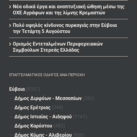
Νέα οδικά έργα και αναπτυξιακή ώθηση μέσω της
ΟΧΕ Αγράφων και της λίμνης Κρεμαστών
Πολύ υψηλός κίνδυνος πυρκαγιάς στην Εύβοια
την Τετάρτη 5 Αυγούστου
Ορισμός Εντεταλμένων Περιφερειακών
Συμβούλων Στερεάς Ελλάδας
ΕΠΑΓΓΕΛΜΑΤΙΚΌΣ ΟΔΗΓΌΣ ΑΝΆ ΠΕΡΙΟΧΉ
Εύβοια
(8337)
—
Δήμος Διρφύων - Μεσσαπίων
(392)
—
Δήμος Ερέτριας
(344)
—
Δήμος Ιστιαίας - Αιδηψού
(1161)
—
Δήμος Καρύστου
(485)
—
Δήμος Κύμης - Αλιβερίου
(886)