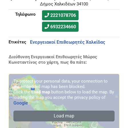
Δήμος Χαλκιδέων 34100
Τηλέφωνο
2221078706
6932234660
Ετικέτες
Ενεργειακοί Επιθεωρητές Χαλκίδας
Διεύθυνση Ενεργειακοί Επιθεωρητές Μώρος
Κωνσταντίνος στο χάρτη, πως θα πάτε:
To protect your personal data, your connection to
the embedded map has been blocked.
Click the
Load map
button below to load the map. By
loading the map you accept the privacy policy of
Google
.
Load map