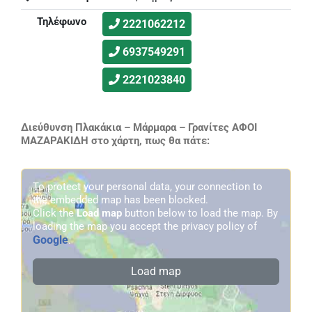
Τηλέφωνο
2221062212
6937549291
2221023840
Διεύθυνση Πλακάκια – Μάρμαρα – Γρανίτες ΑΦΟΙ
ΜΑΖΑΡΑΚΙΔΗ στο χάρτη, πως θα πάτε:
To protect your personal data, your connection to
the embedded map has been blocked.
Click the
Load map
button below to load the map. By
loading the map you accept the privacy policy of
Google
.
Load map