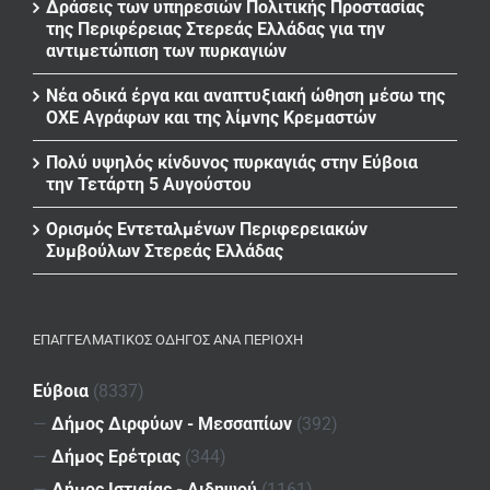
Δράσεις των υπηρεσιών Πολιτικής Προστασίας
της Περιφέρειας Στερεάς Ελλάδας για την
αντιμετώπιση των πυρκαγιών
Νέα οδικά έργα και αναπτυξιακή ώθηση μέσω της
ΟΧΕ Αγράφων και της λίμνης Κρεμαστών
Πολύ υψηλός κίνδυνος πυρκαγιάς στην Εύβοια
την Τετάρτη 5 Αυγούστου
Ορισμός Εντεταλμένων Περιφερειακών
Συμβούλων Στερεάς Ελλάδας
ΕΠΑΓΓΕΛΜΑΤΙΚΌΣ ΟΔΗΓΌΣ ΑΝΆ ΠΕΡΙΟΧΉ
Εύβοια
(8337)
—
Δήμος Διρφύων - Μεσσαπίων
(392)
—
Δήμος Ερέτριας
(344)
—
Δήμος Ιστιαίας - Αιδηψού
(1161)