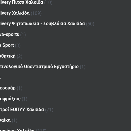
livery Πίτσα Χαλκίδα
(10)
livery Χαλκίδα
(109)
livery Ψητοπωλεία - Σουβλάκια Χαλκίδα
(50)
va-sports
(1)
e Sport
(3)
σθητική
(2)
τινολογικό Οδοντιατρικό Εργαστήριο
(1)
ι
εσουάρ
(1)
οφράξεις
(1)
ατροί ΕΟΠΥΥ Χαλκίδα
(71)
ναίκα
(1)
κηγόροι Χαλκίδα