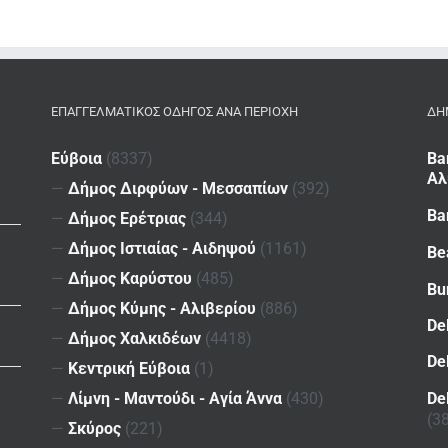
ΕΠΑΓΓΕΛΜΑΤΙΚΌΣ ΟΔΗΓΌΣ ΑΝΆ ΠΕΡΙΟΧΉ
ΔΗ
Εύβοια
(8337)
Ba
Αλ
—
Δήμος Διρφύων - Μεσσαπίων
(392)
Ba
—
Δήμος Ερέτριας
(344)
—
Δήμος Ιστιαίας - Αιδηψού
(1161)
Be
—
Δήμος Καρύστου
(485)
Bu
—
Δήμος Κύμης - Αλιβερίου
(886)
De
—
Δήμος Χαλκιδέων
(4418)
De
—
Κεντρική Εύβοια
(1)
De
—
Λίμνη - Μαντούδι - Αγία Άννα
(430)
(3
—
Σκύρος
(221)