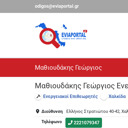
Μετάβαση
odigos@eviaportal.gr
στο
περιεχόμενο
Μαθιουδάκης Γεώργιος
Μαθιουδάκης Γεώργιος Εν
Ενεργειακοί Επιθεωρητές
Χαλκίδα
Διεύθυνση
Ελλήνος Στρατιώτου 40-42, Χα
Τηλέφωνο
2221079347