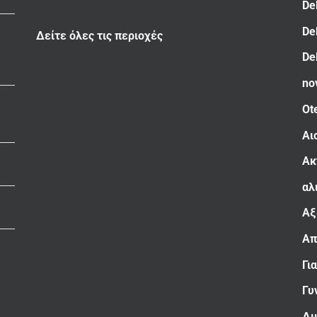
De
De
Δείτε όλες τις περιοχές
De
no
Ot
Αι
Ακ
αλ
Αξ
Απ
Γι
Γυ
Δι