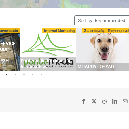
Sort by:
Recommended
Φανοποιεία
Internet Marketing
Ζωοτροφές - Πτηνοτροφ
ERVICE
UDI,
Α
ΘΕΣΗ
Pontemedia Κατασκευή
Ιστοσελίδων
ΜΠΑΡΟΥΤΟΞΥΛΟ
Facebook
X
Reddit
Linke