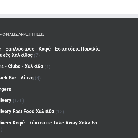
ΜΟΦΙΛΕΙΣ ΑΝΑΖΗΤΗΣΕΙΣ
r - Ξαπλώστρες - Καφέ - Εστιατόρια Παραλία
υκές Χαλκίδας
(7)
rs - Clubs - Χαλκίδα
(4)
ach Bar - Λίμνη
(4)
rgers
livery
(136)
livery Fast Food Χαλκίδα
(12)
livery Καφέ - Σάντουιτς Take Away Χαλκίδα
8)