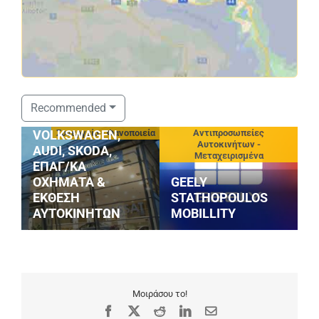
ΣΤΑΘΟΠΟΥΛΟΣ
Recommended
SERVICE
νίου
Συνεργεία - Φανοποιεία
Αντιπροσωπείες
VOLKSWAGEN,
Αυτοκινήτων -
AUDI, SKODA,
Μεταχειρισμένα
ΕΠΑΓ/ΚΑ
ΟΧΗΜΑΤΑ &
GEELY
3
ΕΚΘΕΣΗ
STATHOPOULOS
(
ΑΥΤΟΚΙΝΗΤΩΝ
MOBILLITY
Σ
Μοιράσου το!
Facebook
X
Reddit
LinkedIn
Email