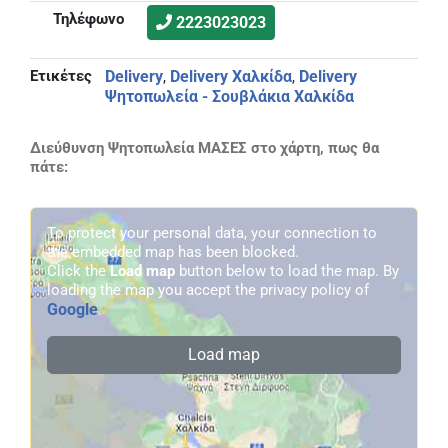
Τηλέφωνο
2223023023
Ετικέτες
Delivery
Delivery Χαλκίδα
Delivery
,
,
Ψητοπωλεία - Σουβλάκια Χαλκίδα
Διεύθυνση Ψητοπωλεία ΜΑΣΕΣ στο χάρτη, πως θα
πάτε:
To protect your personal data, your connection to
the embedded map has been blocked.
Click the
Load map
button below to load the map. By
loading the map you accept the privacy policy of
Google
.
Load map