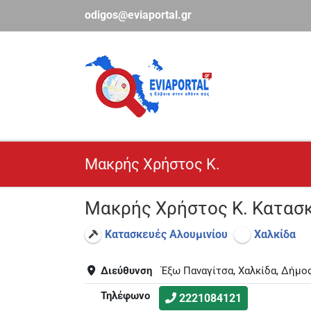
Μετάβαση
odigos@eviaportal.gr
στο
περιεχόμενο
Μακρής Χρήστος Κ.
Μακρής Χρήστος Κ. Κατασκ
Κατασκευές Αλουμινίου
Χαλκίδα
Διεύθυνση
Έξω Παναγίτσα, Χαλκίδα, Δήμο
Τηλέφωνο
2221084121