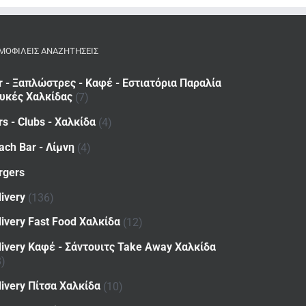
ΜΟΦΙΛΕΙΣ ΑΝΑΖΗΤΗΣΕΙΣ
r - Ξαπλώστρες - Καφέ - Εστιατόρια Παραλία
υκές Χαλκίδας
(7)
rs - Clubs - Χαλκίδα
(4)
ach Bar - Λίμνη
(4)
rgers
livery
(136)
livery Fast Food Χαλκίδα
(12)
livery Καφέ - Σάντουιτς Take Away Χαλκίδα
8)
livery Πίτσα Χαλκίδα
(10)