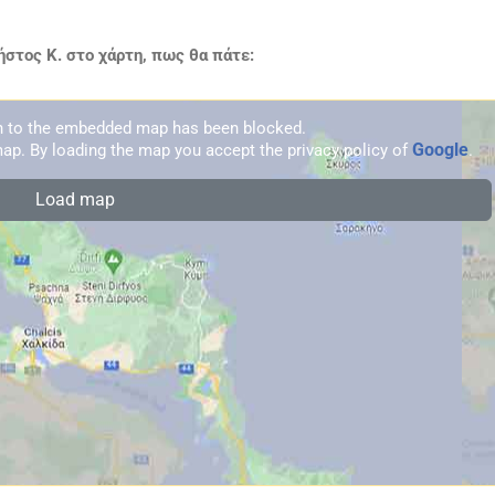
στος Κ. στο χάρτη, πως θα πάτε:
on to the embedded map has been blocked.
Google
ap. By loading the map you accept the privacy policy of
.
Load map