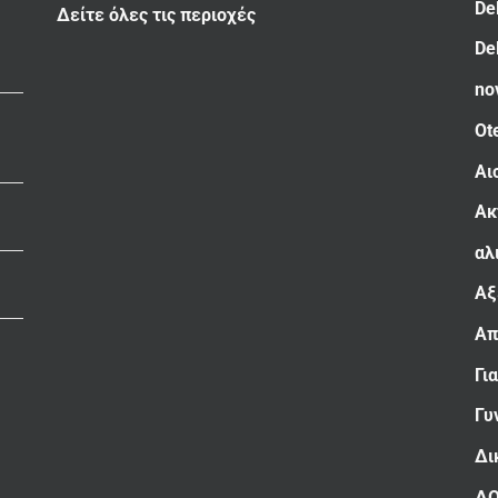
De
Δείτε όλες τις περιοχές
De
no
Ot
Αι
Ακ
αλ
Αξ
Απ
Γι
Γυ
Δι
Δ