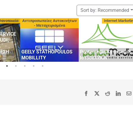
Sort by:
Recommended
Φανοποιεία
Αντιπροσωπείες Αυτοκινήτων
Internet Marketi
- Μεταχειρισμένα
ERVICE
UDI,
Α
ΘΕΣΗ
GEELY STATHOPOULOS
Pontemedia Κατασκευή
MOBILLITY
Ιστοσελίδων
Facebook
X
Reddit
Linke