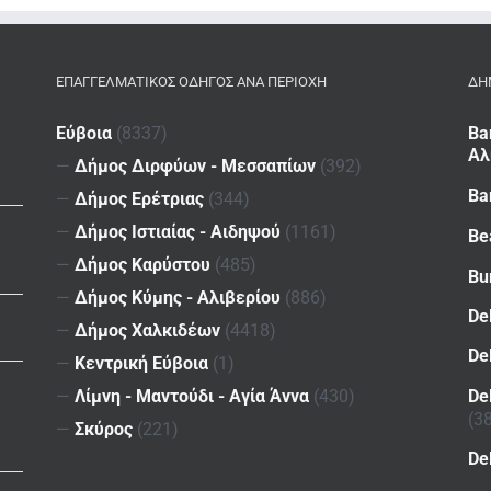
ΕΠΑΓΓΕΛΜΑΤΙΚΌΣ ΟΔΗΓΌΣ ΑΝΆ ΠΕΡΙΟΧΉ
ΔΗ
Εύβοια
(8337)
Ba
Αλ
—
Δήμος Διρφύων - Μεσσαπίων
(392)
Ba
—
Δήμος Ερέτριας
(344)
—
Δήμος Ιστιαίας - Αιδηψού
(1161)
Be
—
Δήμος Καρύστου
(485)
Bu
—
Δήμος Κύμης - Αλιβερίου
(886)
De
—
Δήμος Χαλκιδέων
(4418)
De
—
Κεντρική Εύβοια
(1)
De
—
Λίμνη - Μαντούδι - Αγία Άννα
(430)
(3
—
Σκύρος
(221)
De