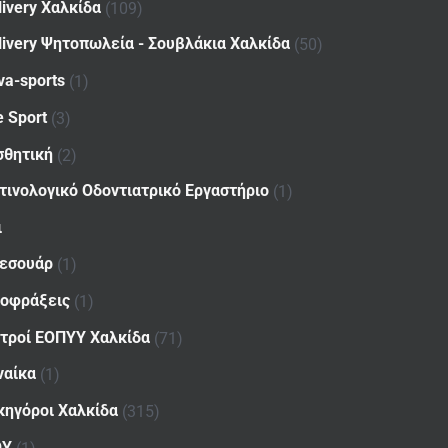
livery Χαλκίδα
(109)
livery Ψητοπωλεία - Σουβλάκια Χαλκίδα
(50)
va-sports
(1)
e Sport
(3)
σθητική
(2)
τινολογικό Οδοντιατρικό Εργαστήριο
(1)
ι
εσουάρ
(1)
οφράξεις
(1)
ατροί ΕΟΠΥΥ Χαλκίδα
(71)
ναίκα
(1)
κηγόροι Χαλκίδα
(315)
ΟΥ