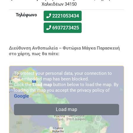
Χαλκιδέων 34150
Τηλέφωνο
2221053434
6937273425
Διεύθυνση Ανθοπωλεία – Φυτώρια Μάγκα Παρασκευή
στο χάρτη, πως θα πάτε:
To protect your personal data, your connection to
the embedded map has been blocked.
Click the
Load map
button below to load the map. By
loading the map you accept the privacy policy of
Google
.
Load map