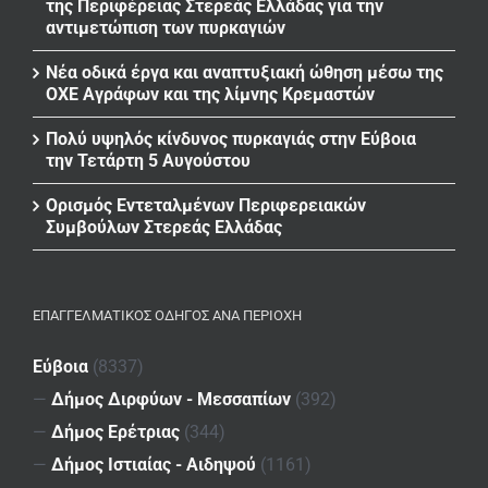
της Περιφέρειας Στερεάς Ελλάδας για την
αντιμετώπιση των πυρκαγιών
Νέα οδικά έργα και αναπτυξιακή ώθηση μέσω της
ΟΧΕ Αγράφων και της λίμνης Κρεμαστών
Πολύ υψηλός κίνδυνος πυρκαγιάς στην Εύβοια
την Τετάρτη 5 Αυγούστου
Ορισμός Εντεταλμένων Περιφερειακών
Συμβούλων Στερεάς Ελλάδας
ΕΠΑΓΓΕΛΜΑΤΙΚΌΣ ΟΔΗΓΌΣ ΑΝΆ ΠΕΡΙΟΧΉ
Εύβοια
(8337)
—
Δήμος Διρφύων - Μεσσαπίων
(392)
—
Δήμος Ερέτριας
(344)
—
Δήμος Ιστιαίας - Αιδηψού
(1161)