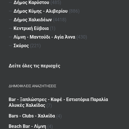
—
Δήμος Καρύστου
(485)
—
Δήμος Κύμης - Αλιβερίου
(886)
—
Δήμος Χαλκιδέων
(4418)
—
Κεντρική Εύβοια
(1)
—
Λίμνη - Μαντούδι - Αγία Άννα
(430)
—
Σκύρος
(221)
Δείτε όλες τις περιοχές
ΔΗΜΟΦΙΛΕΙΣ ΑΝΑΖΗΤΗΣΕΙΣ
Bar - Ξαπλώστρες - Καφέ - Εστιατόρια Παραλία
Αλυκές Χαλκίδας
(7)
Bars - Clubs - Χαλκίδα
(4)
Beach Bar - Λίμνη
(4)