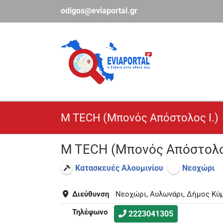
Μετάβαση
odigos@eviaportal.gr
στο
περιεχόμενο
M TECH (Μπονός Απόστολος Ι.)
M TECH (Μπονός Απόστολος
Κατασκευές Αλουμινίου
Νεοχώρι
Διεύθυνση
Νεοχώρι, Αυλωνάρι, Δήμος Κύμ
Τηλέφωνο
2223041305