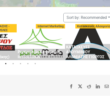
Sort by:
Recommended
ΑΣΗΣ -
Internet Marketing
Κατασκευές Αλουμινί
ΡΕΛΕΣ
ΚΑΤΑΣΚΕΥΕΣ
Pontemedia Κατασκευή
ΑΛΟΥΜΙΝΙΟΥ
άκης)
Ιστοσελίδων
ΑΛΩΝΙΑΤΗΣ ΓΙΩΡΓΟΣ
Facebook
X
Reddit
Linke