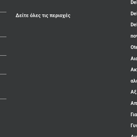
De
De
Δείτε όλες τις περιοχές
De
no
Ot
Αι
Ακ
αλ
Αξ
Απ
Γι
Γυ
Δι