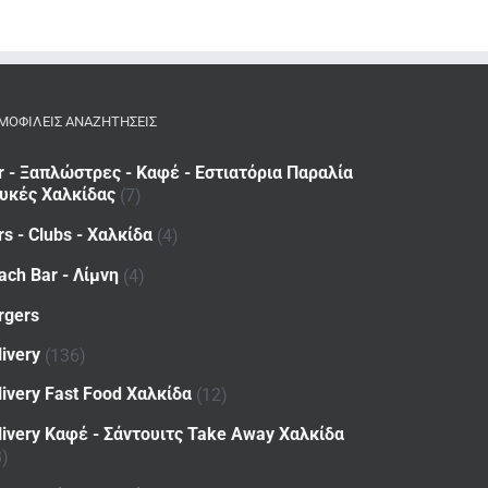
ΜΟΦΙΛΕΙΣ ΑΝΑΖΗΤΗΣΕΙΣ
r - Ξαπλώστρες - Καφέ - Εστιατόρια Παραλία
υκές Χαλκίδας
(7)
rs - Clubs - Χαλκίδα
(4)
ach Bar - Λίμνη
(4)
rgers
livery
(136)
livery Fast Food Χαλκίδα
(12)
livery Καφέ - Σάντουιτς Take Away Χαλκίδα
8)