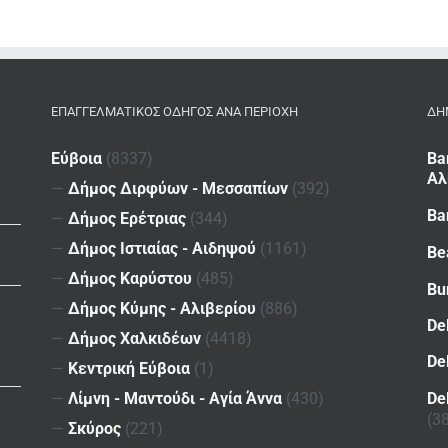
ΕΠΑΓΓΕΛΜΑΤΙΚΌΣ ΟΔΗΓΌΣ ΑΝΆ ΠΕΡΙΟΧΉ
ΔΗ
Εύβοια
(8337)
Ba
Αλ
—
Δήμος Διρφύων - Μεσσαπίων
(392)
Ba
—
Δήμος Ερέτριας
(344)
—
Δήμος Ιστιαίας - Αιδηψού
(1161)
Be
—
Δήμος Καρύστου
(485)
Bu
—
Δήμος Κύμης - Αλιβερίου
(886)
De
—
Δήμος Χαλκιδέων
(4418)
De
—
Κεντρική Εύβοια
(1)
De
—
Λίμνη - Μαντούδι - Αγία Άννα
(430)
(3
—
Σκύρος
(221)