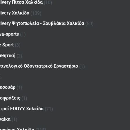
livery Πίτσα Χαλκίδα
(10)
livery Χαλκίδα
(109)
livery Ψητοπωλεία - Σουβλάκια Χαλκίδα
(50)
va-sports
(1)
e Sport
(3)
σθητική
(2)
τινολογικό Οδοντιατρικό Εργαστήριο
(1)
ι
εσουάρ
(1)
οφράξεις
(1)
ατροί ΕΟΠΥΥ Χαλκίδα
(71)
ναίκα
(1)
κηγόροι Χαλκίδα