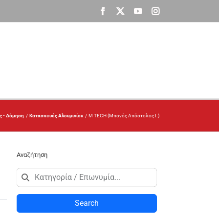
Facebook
X
YouTube
Instagram
ς - Δόμηση
Κατασκευές Αλουμινίου
M TECH (Μπονός Απόστολος Ι.)
Αναζήτηση
Search