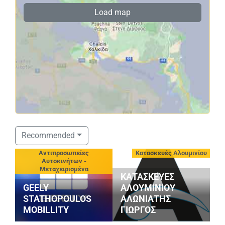
Load map
Σ
Recommended
S
-
Αντιπροσωπείες
Κατασκευές Αλουμινίου
V
Αυτοκινήτων -
A
Μεταχειρισμένα
ΚΑΤΑΣΚΕΥΕΣ
Ε
GEELY
ΑΛΟΥΜΙΝΙΟΥ
Ο
STATHOPOULOS
ΑΛΩΝΙΑΤΗΣ
Ε
MOBILLITY
ΓΙΩΡΓΟΣ
Α