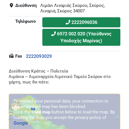
Διεύθυνση
Λιμάνι Λιναριάς Σκύρου, Σκύρος,
Λιναριά, Σκύρος 34007
Τηλέφωνο
2222096036
6972 002 020 (Υπεύθυνος
Υποδοχής Μαρίνας)
Fax
2222093029
Διεύθυνση Κράτος – Πολιτεία
Λιμάνια – Λιμεναρχεία Λιμενικό Ταμείο Σκύρου στο
χάρτη, πως θα πάτε:
To protect your personal data, your connection to
the embedded map has been blocked.
Click the
Load map
button below to load the map. By
loading the map you accept the privacy policy of
Google
.