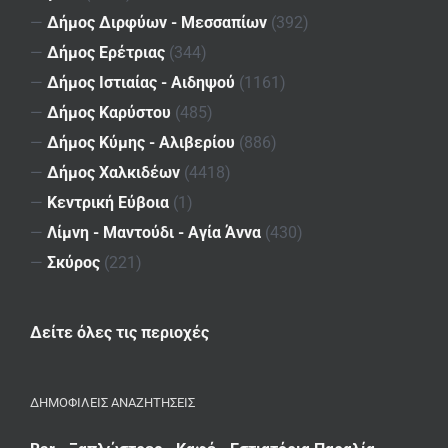
—
Δήμος Διρφύων - Μεσσαπίων
(392)
—
Δήμος Ερέτριας
(344)
—
Δήμος Ιστιαίας - Αιδηψού
(1161)
—
Δήμος Καρύστου
(485)
—
Δήμος Κύμης - Αλιβερίου
(886)
—
Δήμος Χαλκιδέων
(4418)
—
Κεντρική Εύβοια
(1)
—
Λίμνη - Μαντούδι - Αγία Άννα
(430)
—
Σκύρος
(221)
Δείτε όλες τις περιοχές
ΔΗΜΟΦΙΛΕΙΣ ΑΝΑΖΗΤΗΣΕΙΣ