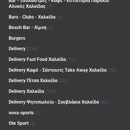
Bar - Ξαπλώστρες - Καφέ - Εστιατόρια Παραλία
Αλυκές Χαλκίδας
(7)
Bars - Clubs - Χαλκίδα
(4)
Beach Bar - Λίμνη
(4)
Burgers
Delivery
(136)
Delivery Fast Food Χαλκίδα
(12)
Delivery Καφέ - Σάντουιτς Take Away Χαλκίδα
(38)
Delivery Πίτσα Χαλκίδα
(10)
Delivery Χαλκίδα
(109)
Delivery Ψητοπωλεία - Σουβλάκια Χαλκίδα
(50)
nova-sports
(1)
Ote Sport
(3)