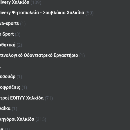
livery Χαλκίδα
(109)
livery Ψητοπωλεία - Σουβλάκια Χαλκίδα
(50)
va-sports
(1)
e Sport
(3)
σθητική
(2)
τινολογικό Οδοντιατρικό Εργαστήριο
(1)
ι
εσουάρ
(1)
οφράξεις
(1)
ατροί ΕΟΠΥΥ Χαλκίδα
(71)
ναίκα
(1)
κηγόροι Χαλκίδα
(315)
ΟΥ