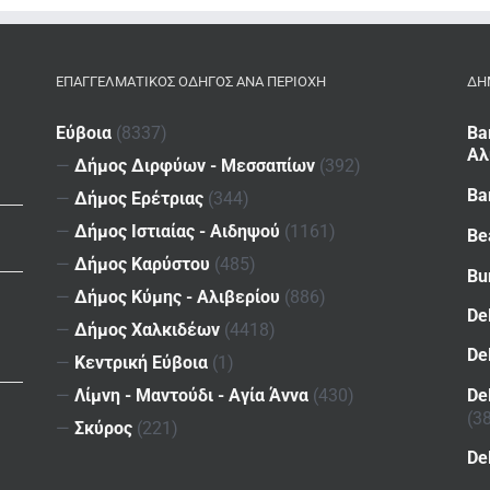
ΕΠΑΓΓΕΛΜΑΤΙΚΌΣ ΟΔΗΓΌΣ ΑΝΆ ΠΕΡΙΟΧΉ
ΔΗ
Εύβοια
(8337)
Ba
Αλ
—
Δήμος Διρφύων - Μεσσαπίων
(392)
Ba
—
Δήμος Ερέτριας
(344)
—
Δήμος Ιστιαίας - Αιδηψού
(1161)
Be
—
Δήμος Καρύστου
(485)
Bu
—
Δήμος Κύμης - Αλιβερίου
(886)
De
—
Δήμος Χαλκιδέων
(4418)
De
—
Κεντρική Εύβοια
(1)
De
—
Λίμνη - Μαντούδι - Αγία Άννα
(430)
(3
—
Σκύρος
(221)
De