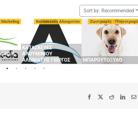
Sort by:
Recommended
t Marketing
Κατασκευές Αλουμινίου
Ζωοτροφές - Πτηνοτροφ
ΚΑΤΑΣΚΕΥΕΣ
ασκευή
ΑΛΟΥΜΙΝΙΟΥ
ΑΛΩΝΙΑΤΗΣ ΓΙΩΡΓΟΣ
ΜΠΑΡΟΥΤΟΞΥΛΟ
Facebook
X
Reddit
Linke