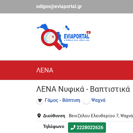
Μετάβαση
odigos@eviaportal.gr
στο
περιεχόμενο
ΛΕΝΑ
ΛΕΝΑ Νυφικά - Βαπτιστικά
Γάμος - Βάπτιση
Ψαχνά
Διεύθυνση
Βενιζέλου Ελευθερίου 7, Ψαχν
Τηλέφωνο
2228022626