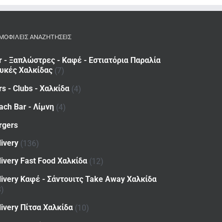
ΜΟΦΙΛΕΙΣ ΑΝΑΖΗΤΗΣΕΙΣ
r - Ξαπλώστρες - Καφέ - Εστιατόρια Παραλία
υκές Χαλκίδας
(7)
rs - Clubs - Χαλκίδα
(4)
ach Bar - Λίμνη
(4)
rgers
livery
(136)
livery Fast Food Χαλκίδα
(12)
livery Καφέ - Σάντουιτς Take Away Χαλκίδα
8)
livery Πίτσα Χαλκίδα
(10)