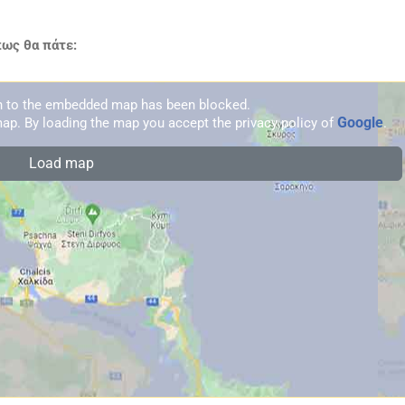
πως θα πάτε:
on to the embedded map has been blocked.
Google
ap. By loading the map you accept the privacy policy of
.
Load map