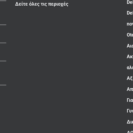
De
Δείτε όλες τις περιοχές
De
no
Ot
Αι
Ακ
αλ
Αξ
Απ
Γι
Γυ
Δι
Δ