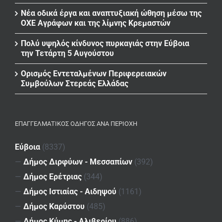
Νέα οδικά έργα και αναπτυξιακή ώθηση μέσω της
ΟΧΕ Αγράφων και της λίμνης Κρεμαστών
Πολύ υψηλός κίνδυνος πυρκαγιάς στην Εύβοια
την Τετάρτη 5 Αυγούστου
Ορισμός Εντεταλμένων Περιφερειακών
Συμβούλων Στερεάς Ελλάδας
ΕΠΑΓΓΕΛΜΑΤΙΚΌΣ ΟΔΗΓΌΣ ΑΝΆ ΠΕΡΙΟΧΉ
Εύβοια
(8337)
—
Δήμος Διρφύων - Μεσσαπίων
(392)
—
Δήμος Ερέτριας
(344)
—
Δήμος Ιστιαίας - Αιδηψού
(1161)
—
Δήμος Καρύστου
(485)
—
Δήμος Κύμης - Αλιβερίου
(886)