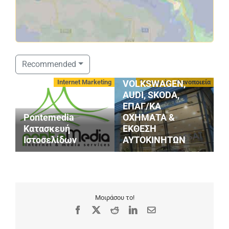
ΣΤΑΘΟΠΟΥΛΟΣ
Recommended
SERVICE
οφές
Internet Marketing
Συνεργεία - Φανοποιεία
VOLKSWAGEN,
AUDI, SKODA,
ΕΠΑΓ/ΚΑ
Pontemedia
ΟΧΗΜΑΤΑ &
G
Κατασκευή
ΕΚΘΕΣΗ
S
Ιστοσελίδων
ΑΥΤΟΚΙΝΗΤΩΝ
M
Μοιράσου το!
Facebook
X
Reddit
LinkedIn
Email