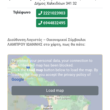
Δήμος Χαλκιδέων 341 32
Τηλέφωνο
2221023903
6944832495
Διεύθυνση Λογιστές – Οικονομικοί Σύμβουλοι
ΛΑΜΠΡΟΥ ΙΩΑΝΝΗΣ στο χάρτη, πως θα πάτε:
To protect your personal data, your connection to
the embedded map has been blocked.
Click the
Load map
button below to load the map. By
loading the map you accept the privacy policy of
Google
.
Load map