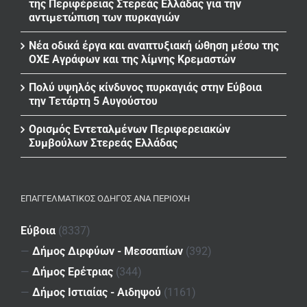
της Περιφέρειας Στερεάς Ελλάδας για την
αντιμετώπιση των πυρκαγιών
Νέα οδικά έργα και αναπτυξιακή ώθηση μέσω της
ΟΧΕ Αγράφων και της λίμνης Κρεμαστών
Πολύ υψηλός κίνδυνος πυρκαγιάς στην Εύβοια
την Τετάρτη 5 Αυγούστου
Ορισμός Εντεταλμένων Περιφερειακών
Συμβούλων Στερεάς Ελλάδας
ΕΠΑΓΓΕΛΜΑΤΙΚΌΣ ΟΔΗΓΌΣ ΑΝΆ ΠΕΡΙΟΧΉ
Εύβοια
(8337)
—
Δήμος Διρφύων - Μεσσαπίων
(392)
—
Δήμος Ερέτριας
(344)
—
Δήμος Ιστιαίας - Αιδηψού
(1161)