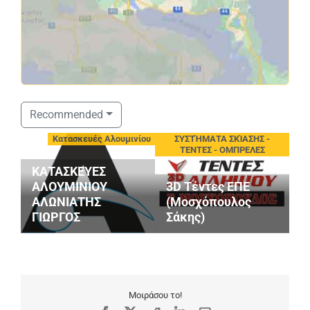
Σ
Recommended
S
Κατασκευές Αλουμινίου
ΣΥΣΤΉΜΑΤΑ ΣΚΊΑΣΗΣ -
V
ΤΕΝΤΕΣ - ΟΜΠΡΕΛΕΣ
A
ΚΑΤΑΣΚΕΥΕΣ
Ε
ΑΛΟΥΜΙΝΙΟΥ
3D Τέντες ΕΠΕ
Ο
ΑΛΩΝΙΑΤΗΣ
(Μοσχόπουλος
Ε
ΓΙΩΡΓΟΣ
Σάκης)
Α
Μοιράσου το!