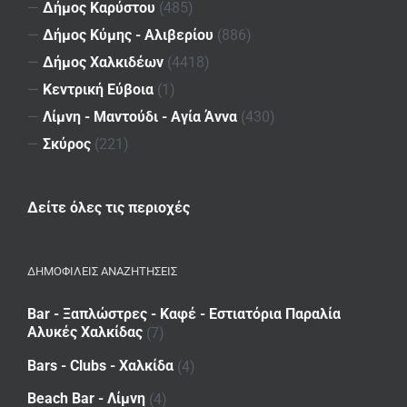
—
Δήμος Καρύστου
(485)
—
Δήμος Κύμης - Αλιβερίου
(886)
—
Δήμος Χαλκιδέων
(4418)
—
Κεντρική Εύβοια
(1)
—
Λίμνη - Μαντούδι - Αγία Άννα
(430)
—
Σκύρος
(221)
Δείτε όλες τις περιοχές
ΔΗΜΟΦΙΛΕΙΣ ΑΝΑΖΗΤΗΣΕΙΣ
Bar - Ξαπλώστρες - Καφέ - Εστιατόρια Παραλία
Αλυκές Χαλκίδας
(7)
Bars - Clubs - Χαλκίδα
(4)
Beach Bar - Λίμνη
(4)