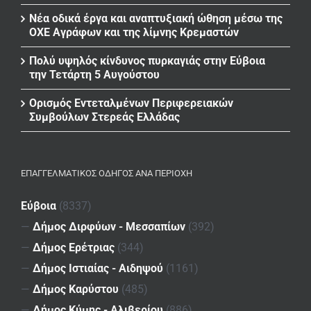
Νέα οδικά έργα και αναπτυξιακή ώθηση μέσω της
ΟΧΕ Αγράφων και της λίμνης Κρεμαστών
Πολύ υψηλός κίνδυνος πυρκαγιάς στην Εύβοια
την Τετάρτη 5 Αυγούστου
Ορισμός Εντεταλμένων Περιφερειακών
Συμβούλων Στερεάς Ελλάδας
ΕΠΑΓΓΕΛΜΑΤΙΚΌΣ ΟΔΗΓΌΣ ΑΝΆ ΠΕΡΙΟΧΉ
Εύβοια
(8337)
—
Δήμος Διρφύων - Μεσσαπίων
(392)
—
Δήμος Ερέτριας
(344)
—
Δήμος Ιστιαίας - Αιδηψού
(1161)
—
Δήμος Καρύστου
(485)
—
Δήμος Κύμης - Αλιβερίου
(886)