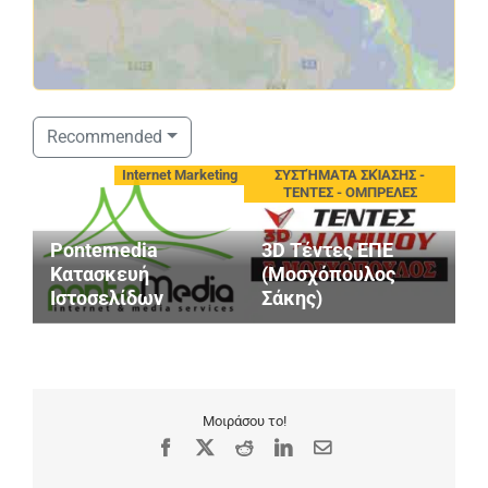
Recommended
νίου
Internet Marketing
ΣΥΣΤΉΜΑΤΑ ΣΚΊΑΣΗΣ -
ΤΕΝΤΕΣ - ΟΜΠΡΕΛΕΣ
Pontemedia
3D Τέντες ΕΠΕ
G
Κατασκευή
(Μοσχόπουλος
S
Ιστοσελίδων
Σάκης)
M
Μοιράσου το!
Facebook
X
Reddit
LinkedIn
Email