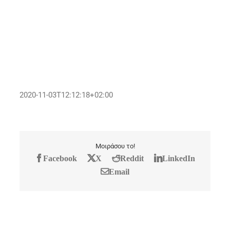
3D Τέντες ΕΠΕ (Μοσχόπουλος Σάκης)
Ζωοτροφές - Πτηνοτροφές
ΜΠΑΡΟΥΤΟΞΥΛΟ
Κατασκευές Αλουμινίου
ΚΑΤΑΣΚΕΥΕΣ ΑΛΟΥΜΙΝΙΟΥ ΑΛΩΝΙΑΤΗΣ
ΓΙΩΡΓΟΣ
2020-11-03T12:12:18+02:00
Μοιράσου το!
Facebook
X
Reddit
LinkedIn
Email