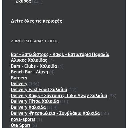
—
Σκύρος
(221)
Δείτε όλες τις περιοχές
ΔΗΜΟΦΙΛΕΙΣ ΑΝΑΖΗΤΗΣΕΙΣ
Bar - Ξαπλώστρες - Καφέ - Εστιατόρια Παραλία
Αλυκές Χαλκίδας
(7)
Bars - Clubs - Χαλκίδα
(4)
Beach Bar - Λίμνη
(4)
Burgers
Delivery
(136)
Delivery Fast Food Χαλκίδα
(12)
Delivery Καφέ - Σάντουιτς Take Away Χαλκίδα
(38)
Delivery Πίτσα Χαλκίδα
(10)
Delivery Χαλκίδα
(109)
Delivery Ψητοπωλεία - Σουβλάκια Χαλκίδα
(50)
nova-sports
(1)
Ote Sport
(3)