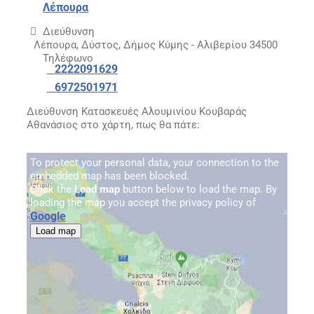
Λέπουρα
Διεύθυνση
Λέπουρα, Δύστος, Δήμος Κύμης - Αλιβερίου 34500
Τηλέφωνο
2222091629
6972501971
Διεύθυνση Κατασκευές Αλουμινίου Κουβαράς
Αθανάσιος στο χάρτη, πως θα πάτε:
To protect your personal data, your connection to the
embedded map has been blocked.
Click the
Load map
button below to load the map. By
loading the map you accept the privacy policy of
Google
.
Load map