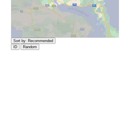
Sort by:
Recommended
ID
Random
Συνεργεία - Φανοποιεία
ΣΤΑΘΟΠΟΥΛΟΣ SERVICE
VOLKSWAGEN, AUDI, SKODA, ΕΠΑΓ/ΚΑ
ΟΧΗΜΑΤΑ & ΕΚΘΕΣΗ ΑΥΤΟΚΙΝΗΤΩΝ
Internet Marketing
Pontemedia Κατασκευή Ιστοσελίδων
Αντιπροσωπείες Αυτοκινήτων -
Μεταχειρισμένα
GEELY STATHOPOULOS MOBILLITY
ΣΥΣΤΉΜΑΤΑ ΣΚΊΑΣΗΣ - ΤΕΝΤΕΣ -
ΟΜΠΡΕΛΕΣ