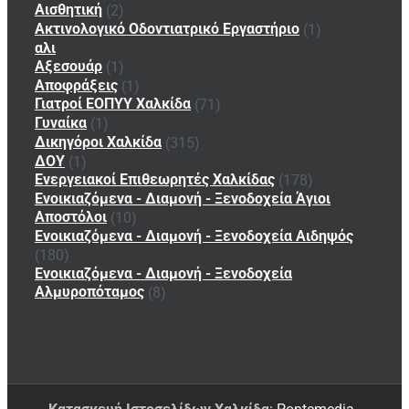
Αισθητική
(2)
Ακτινολογικό Οδοντιατρικό Εργαστήριο
(1)
αλι
Αξεσουάρ
(1)
Αποφράξεις
(1)
Γιατροί ΕΟΠΥΥ Χαλκίδα
(71)
Γυναίκα
(1)
Δικηγόροι Χαλκίδα
(315)
ΔΟΥ
(1)
Ενεργειακοί Επιθεωρητές Χαλκίδας
(178)
Ενοικιαζόμενα - Διαμονή - Ξενοδοχεία Άγιοι
Αποστόλοι
(10)
Ενοικιαζόμενα - Διαμονή - Ξενοδοχεία Αιδηψός
(180)
Ενοικιαζόμενα - Διαμονή - Ξενοδοχεία
Αλμυροπόταμος
(8)