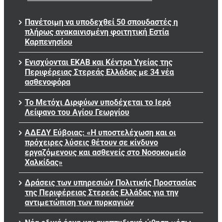
Πανέτοιμη να υποδεχθεί 50 σπουδαστές η
πλήρως ανακαινισμένη φοιτητική Εστία
Καρπενησίου
Ενισχύονται ΕΚΑΒ και Κέντρα Υγείας της
Περιφέρειας Στερεάς Ελλάδας με 34 νέα
ασθενοφόρα
Το Μετόχι Διρφύων υποδέχεται το Ιερό
Λείψανο του Αγίου Γεωργίου
ΑΔΕΔΥ Εύβοιας: «Η υποστελέχωση και οι
πρόχειρες λύσεις θέτουν σε κίνδυνο
εργαζόμενους και ασθενείς στο Νοσοκομείο
Χαλκίδας»
Δράσεις των υπηρεσιών Πολιτικής Προστασίας
της Περιφέρειας Στερεάς Ελλάδας για την
αντιμετώπιση των πυρκαγιών