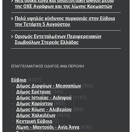
Νέα οδικά έργα και αναπτυξιακή ώθηση μέσω
της ΟΧΕ Αγράφων και της λίμνης Κρεμαστών
Πολύ υψηλός κίνδυνος πυρκαγιάς στην Εύβοια
την Τετάρτη 5 Αυγούστου
Ορισμός Εντεταλμένων Περιφερειακών
Συμβούλων Στερεάς Ελλάδας
ΕΠΑΓΓΕΛΜΑΤΙΚΌΣ ΟΔΗΓΌΣ ΑΝΆ ΠΕΡΙΟΧΉ
Εύβοια
(8337)
—
Δήμος Διρφύων - Μεσσαπίων
(392)
—
Δήμος Ερέτριας
(344)
—
Δήμος Ιστιαίας - Αιδηψού
(1161)
—
Δήμος Καρύστου
(485)
—
Δήμος Κύμης - Αλιβερίου
(886)
—
Δήμος Χαλκιδέων
(4418)
—
Κεντρική Εύβοια
(1)
—
Λίμνη - Μαντούδι - Αγία Άννα
(430)