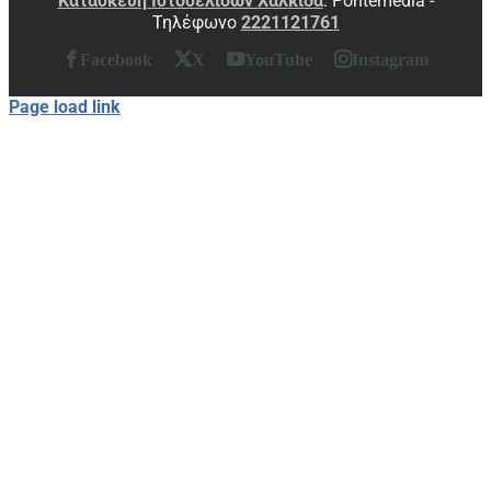
Κατασκευή Ιστοσελίδων Χαλκίδα
: Pontemedia -
Τηλέφωνο
2221121761
Facebook
X
YouTube
Instagram
Page load link