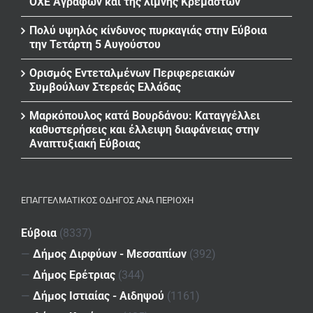
ΟΧΕ Αγράφων και της λίμνης Κρεμαστών
Πολύ υψηλός κίνδυνος πυρκαγιάς στην Εύβοια
την Τετάρτη 5 Αυγούστου
Ορισμός Εντεταλμένων Περιφερειακών
Συμβούλων Στερεάς Ελλάδας
Μαρκόπουλος κατά Βουρδάνου: Καταγγέλλει
καθυστερήσεις και έλλειψη διαφάνειας στην
Αναπτυξιακή Εύβοιας
ΕΠΑΓΓΕΛΜΑΤΙΚΌΣ ΟΔΗΓΌΣ ΑΝΆ ΠΕΡΙΟΧΉ
Εύβοια
(8337)
—
Δήμος Διρφύων - Μεσσαπίων
(392)
—
Δήμος Ερέτριας
(344)
—
Δήμος Ιστιαίας - Αιδηψού
(1161)