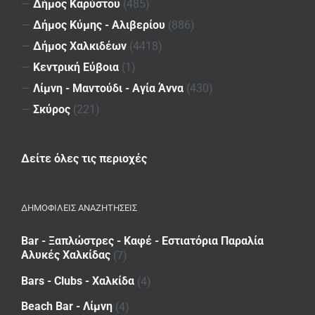
—
Δήμος Καρύστου
(485)
—
Δήμος Κύμης - Αλιβερίου
(886)
—
Δήμος Χαλκιδέων
(4418)
—
Κεντρική Εύβοια
(1)
—
Λίμνη - Μαντούδι - Αγία Άννα
(430)
—
Σκύρος
(221)
Δείτε όλες τις περιοχές
ΔΗΜΟΦΙΛΕΙΣ ΑΝΑΖΗΤΗΣΕΙΣ
Bar - Ξαπλώστρες - Καφέ - Εστιατόρια Παραλία
Αλυκές Χαλκίδας
(7)
Bars - Clubs - Χαλκίδα
(4)
Beach Bar - Λίμνη
(4)