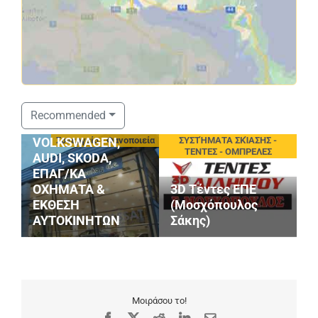
ΣΤΑΘΟΠΟΥΛΟΣ
Recommended
SERVICE
οφές
Συνεργεία - Φανοποιεία
ΣΥΣΤΉΜΑΤΑ ΣΚΊΑΣΗΣ -
VOLKSWAGEN,
ΤΕΝΤΕΣ - ΟΜΠΡΕΛΕΣ
AUDI, SKODA,
ΕΠΑΓ/ΚΑ
ΟΧΗΜΑΤΑ &
3D Τέντες ΕΠΕ
P
ΕΚΘΕΣΗ
(Μοσχόπουλος
Κ
ΑΥΤΟΚΙΝΗΤΩΝ
Σάκης)
Ι
Μοιράσου το!
Facebook
X
Reddit
LinkedIn
Email