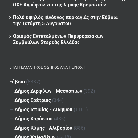
ΟΧΕ Αγράφων και της λίμνης Κρεμαστών
Πολύ υψηλός κίνδυνος πυρκαγιάς στην Εύβοια
την Τετάρτη 5 Αυγούστου
Ορισμός Εντεταλμένων Περιφερειακών
Συμβούλων Στερεάς Ελλάδας
ΕΠΑΓΓΕΛΜΑΤΙΚΌΣ ΟΔΗΓΌΣ ΑΝΆ ΠΕΡΙΟΧΉ
Εύβοια
(8337)
—
Δήμος Διρφύων - Μεσσαπίων
(392)
—
Δήμος Ερέτριας
(344)
—
Δήμος Ιστιαίας - Αιδηψού
(1161)
—
Δήμος Καρύστου
(485)
—
Δήμος Κύμης - Αλιβερίου
(886)
—
Δήμος Χαλκιδέων
(4418)