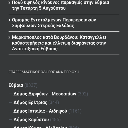
Πολύ υψηλός κίνδυνος πυρκαγιάς στην Εύβοια
την Τετάρτη 5 Αυγούστου
Ορισμός Εντεταλμένων Περιφερειακών
Συμβούλων Στερεάς Ελλάδας
Μαρκόπουλος κατά Βουρδάνου: Καταγγέλλει
καθυστερήσεις και έλλειψη διαφάνειας στην
Αναπτυξιακή Εύβοιας
ΕΠΑΓΓΕΛΜΑΤΙΚΌΣ ΟΔΗΓΌΣ ΑΝΆ ΠΕΡΙΟΧΉ
Εύβοια
(8337)
—
Δήμος Διρφύων - Μεσσαπίων
(392)
—
Δήμος Ερέτριας
(344)
—
Δήμος Ιστιαίας - Αιδηψού
(1161)
—
Δήμος Καρύστου
(485)