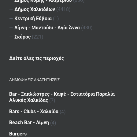
—
Δήμος Κύμης - Αλιβερίου
(886)
—
Δήμος Χαλκιδέων
(4418)
—
Κεντρική Εύβοια
(1)
—
Λίμνη - Μαντούδι - Αγία Άννα
(430)
—
Σκύρος
(221)
Δείτε όλες τις περιοχές
ΔΗΜΟΦΙΛΕΙΣ ΑΝΑΖΗΤΗΣΕΙΣ
Bar - Ξαπλώστρες - Καφέ - Εστιατόρια Παραλία
Αλυκές Χαλκίδας
(7)
Bars - Clubs - Χαλκίδα
(4)
Beach Bar - Λίμνη
(4)
Burgers