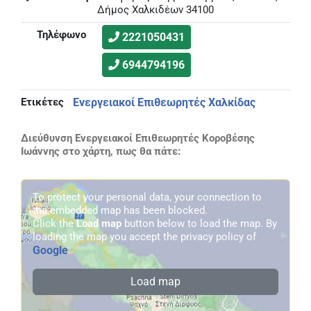
Δήμος Χαλκιδέων 34100
Τηλέφωνο
2221050431
6944794196
Ετικέτες
Ενεργειακοί Επιθεωρητές Χαλκίδας
Διεύθυνση Ενεργειακοί Επιθεωρητές Κοροβέσης
Ιωάννης στο χάρτη, πως θα πάτε:
To protect your personal data, your connection to
the embedded map has been blocked.
Click the
Load map
button below to load the map. By
loading the map you accept the privacy policy of
Google
.
Load map