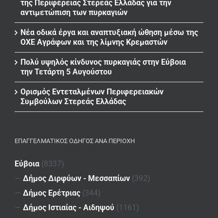
της Περιφέρειας Στερεάς Ελλάδας για την
αντιμετώπιση των πυρκαγιών
Νέα οδικά έργα και αναπτυξιακή ώθηση μέσω της
ΟΧΕ Αγράφων και της λίμνης Κρεμαστών
Πολύ υψηλός κίνδυνος πυρκαγιάς στην Εύβοια
την Τετάρτη 5 Αυγούστου
Ορισμός Εντεταλμένων Περιφερειακών
Συμβούλων Στερεάς Ελλάδας
ΕΠΑΓΓΕΛΜΑΤΙΚΌΣ ΟΔΗΓΌΣ ΑΝΆ ΠΕΡΙΟΧΉ
Εύβοια
(8337)
—
Δήμος Διρφύων - Μεσσαπίων
(392)
—
Δήμος Ερέτριας
(344)
—
Δήμος Ιστιαίας - Αιδηψού
(1161)