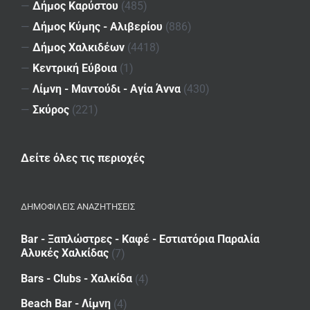
—
Δήμος Καρύστου
(485)
—
Δήμος Κύμης - Αλιβερίου
(886)
—
Δήμος Χαλκιδέων
(4418)
—
Κεντρική Εύβοια
(1)
—
Λίμνη - Μαντούδι - Αγία Άννα
(430)
—
Σκύρος
(221)
Δείτε όλες τις περιοχές
ΔΗΜΟΦΙΛΕΙΣ ΑΝΑΖΗΤΗΣΕΙΣ
Bar - Ξαπλώστρες - Καφέ - Εστιατόρια Παραλία
Αλυκές Χαλκίδας
(7)
Bars - Clubs - Χαλκίδα
(4)
Beach Bar - Λίμνη
(4)