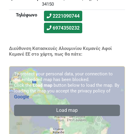
34150
Τηλέφωνο
2221090744
6974350232
Διεύθυνση Κατασκευές Αλουμινίου Κεμανές Αφοί
Κεμανέ ΕΕ στο χάρτη, πως θα πάτε:
To protect your personal data, your connection to
the embedded map has been blocked.
Click the
Load map
button below to load the map. By
loading the map you accept the privacy policy of
Google
.
Load map