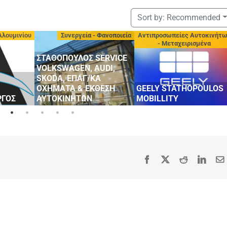
Sort by:
Recommended
Αλουμινίου
Συνεργεία - Φανοποιεία
Αντιπροσωπείες Αυτοκινήτ
- Μεταχειρισμένα
ΣΤΑΘΟΠΟΥΛΟΣ SERVICE
VOLKSWAGEN, AUDI,
SKODA, ΕΠΑΓ/ΚΑ
ΟΧΗΜΑΤΑ & ΕΚΘΕΣΗ
GEELY STATHOPOULOS
ΡΓΟΣ
ΑΥΤΟΚΙΝΗΤΩΝ
MOBILLITY
Facebook
X
Reddit
Linke