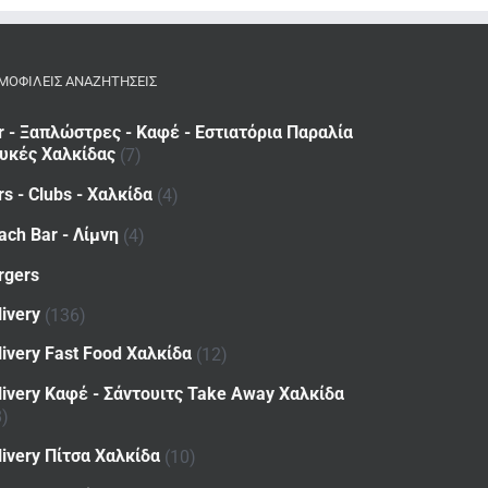
ΜΟΦΙΛΕΙΣ ΑΝΑΖΗΤΗΣΕΙΣ
r - Ξαπλώστρες - Καφέ - Εστιατόρια Παραλία
υκές Χαλκίδας
(7)
rs - Clubs - Χαλκίδα
(4)
ach Bar - Λίμνη
(4)
rgers
livery
(136)
livery Fast Food Χαλκίδα
(12)
livery Καφέ - Σάντουιτς Take Away Χαλκίδα
8)
livery Πίτσα Χαλκίδα
(10)