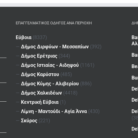
ΕΠΑΓΓΕΛΜΑΤΙΚΌΣ ΟΔΗΓΌΣ ΑΝΆ ΠΕΡΙΟΧΉ
ΔΗ
Εύβοια
(8337)
Ba
Αλ
—
Δήμος Διρφύων - Μεσσαπίων
(392)
Ba
—
Δήμος Ερέτριας
(344)
—
Δήμος Ιστιαίας - Αιδηψού
(1161)
Be
—
Δήμος Καρύστου
(485)
Bu
—
Δήμος Κύμης - Αλιβερίου
(886)
De
—
Δήμος Χαλκιδέων
(4418)
De
—
Κεντρική Εύβοια
(1)
De
—
Λίμνη - Μαντούδι - Αγία Άννα
(430)
(3
—
Σκύρος
(221)
De