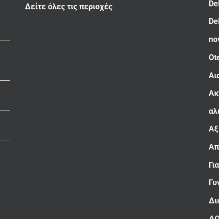
De
Δείτε όλες τις περιοχές
De
no
Ot
Αι
Ακ
αλ
Αξ
Απ
Γι
Γυ
Δι
Δ