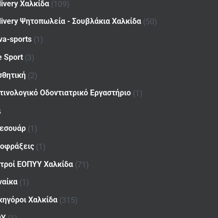
livery Χαλκίδα
(109)
livery Ψητοπωλεία - Σουβλάκια Χαλκίδα
(50)
va-sports
(1)
e Sport
(3)
σθητική
(2)
τινολογικό Οδοντιατρικό Εργαστήριο
(1)
ι
εσουάρ
(1)
οφράξεις
(1)
ατροί ΕΟΠΥΥ Χαλκίδα
(71)
ναίκα
(1)
κηγόροι Χαλκίδα
(315)
ΟΥ