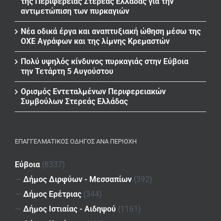
της Περιφέρειας Στερεάς Ελλάδας για την
αντιμετώπιση των πυρκαγιών
Νέα οδικά έργα και αναπτυξιακή ώθηση μέσω της
ΟΧΕ Αγράφων και της λίμνης Κρεμαστών
Πολύ υψηλός κίνδυνος πυρκαγιάς στην Εύβοια
την Τετάρτη 5 Αυγούστου
Ορισμός Εντεταλμένων Περιφερειακών
Συμβούλων Στερεάς Ελλάδας
ΕΠΑΓΓΕΛΜΑΤΙΚΌΣ ΟΔΗΓΌΣ ΑΝΆ ΠΕΡΙΟΧΉ
Εύβοια
(8337)
—
Δήμος Διρφύων - Μεσσαπίων
(392)
—
Δήμος Ερέτριας
(344)
—
Δήμος Ιστιαίας - Αιδηψού
(1161)