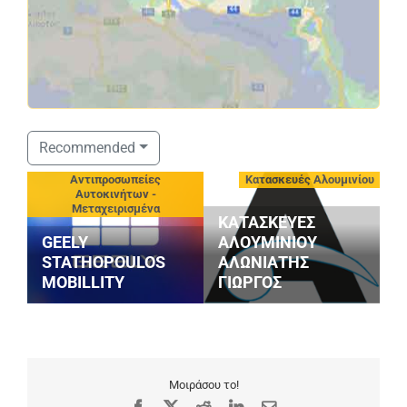
Recommended
-
Αντιπροσωπείες
Κατασκευές Αλουμινίου
Αυτοκινήτων -
Μεταχειρισμένα
ΚΑΤΑΣΚΕΥΕΣ
GEELY
ΑΛΟΥΜΙΝΙΟΥ
P
STATHOPOULOS
ΑΛΩΝΙΑΤΗΣ
Κ
MOBILLITY
ΓΙΩΡΓΟΣ
Ι
Μοιράσου το!
Facebook
X
Reddit
LinkedIn
Email