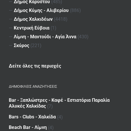
—
Δήμος Καρύστου
(485)
—
Δήμος Κύμης - Αλιβερίου
(886)
—
Δήμος Χαλκιδέων
(4418)
—
Κεντρική Εύβοια
(1)
—
Λίμνη - Μαντούδι - Αγία Άννα
(430)
—
Σκύρος
(221)
Δείτε όλες τις περιοχές
ΔΗΜΟΦΙΛΕΙΣ ΑΝΑΖΗΤΗΣΕΙΣ
Bar - Ξαπλώστρες - Καφέ - Εστιατόρια Παραλία
Αλυκές Χαλκίδας
(7)
Bars - Clubs - Χαλκίδα
(4)
Beach Bar - Λίμνη
(4)