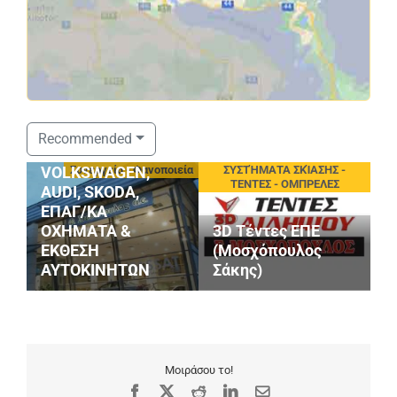
ΣΤΑΘΟΠΟΥΛΟΣ
Recommended
SERVICE
οφές
Συνεργεία - Φανοποιεία
ΣΥΣΤΉΜΑΤΑ ΣΚΊΑΣΗΣ -
VOLKSWAGEN,
ΤΕΝΤΕΣ - ΟΜΠΡΕΛΕΣ
AUDI, SKODA,
ΕΠΑΓ/ΚΑ
ΟΧΗΜΑΤΑ &
3D Τέντες ΕΠΕ
P
ΕΚΘΕΣΗ
(Μοσχόπουλος
Κ
ΑΥΤΟΚΙΝΗΤΩΝ
Σάκης)
Ι
Μοιράσου το!
Facebook
X
Reddit
LinkedIn
Email