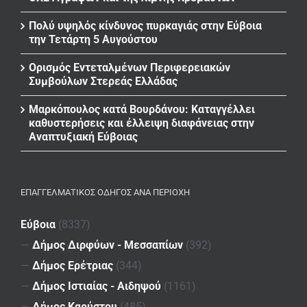
Πολύ υψηλός κίνδυνος πυρκαγιάς στην Εύβοια
την Τετάρτη 5 Αυγούστου
Ορισμός Εντεταλμένων Περιφερειακών
Συμβούλων Στερεάς Ελλάδας
Μαρκόπουλος κατά Βουρδάνου: Καταγγέλλει
καθυστερήσεις και έλλειψη διαφάνειας στην
Αναπτυξιακή Εύβοιας
ΕΠΑΓΓΕΛΜΑΤΙΚΌΣ ΟΔΗΓΌΣ ΑΝΆ ΠΕΡΙΟΧΉ
Εύβοια
(8337)
—
Δήμος Διρφύων - Μεσσαπίων
(392)
—
Δήμος Ερέτριας
(344)
—
Δήμος Ιστιαίας - Αιδηψού
(1161)
—
Δήμος Καρύστου
(485)