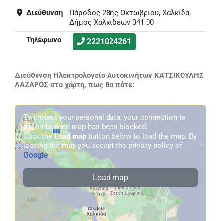
Διεύθυνση
Πάροδος 28ης Οκτωβρίου, Χαλκίδα,
Δήμος Χαλκιδέων 341 00
Τηλέφωνο
2221024261
Διεύθυνση Ηλεκτρολογείο Αυτοκινήτων ΚΑΤΣΙΚΟΥΛΗΣ
ΛΑΖΑΡΟΣ στο χάρτη, πως θα πάτε:
To protect your personal data, your connection to
the embedded map has been blocked.
Click the
Load map
button below to load the map. By
loading the map you accept the privacy policy of
Google
.
Load map