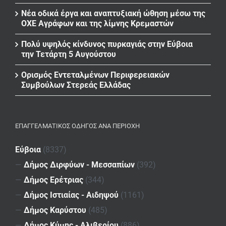
Νέα οδικά έργα και αναπτυξιακή ώθηση μέσω της
ΟΧΕ Αγράφων και της λίμνης Κρεμαστών
Πολύ υψηλός κίνδυνος πυρκαγιάς στην Εύβοια
την Τετάρτη 5 Αυγούστου
Ορισμός Εντεταλμένων Περιφερειακών
Συμβούλων Στερεάς Ελλάδας
ΕΠΑΓΓΕΛΜΑΤΙΚΌΣ ΟΔΗΓΌΣ ΑΝΆ ΠΕΡΙΟΧΉ
Εύβοια
(8337)
—
Δήμος Διρφύων - Μεσσαπίων
(392)
—
Δήμος Ερέτριας
(344)
—
Δήμος Ιστιαίας - Αιδηψού
(1161)
—
Δήμος Καρύστου
(485)
—
Δήμος Κύμης - Αλιβερίου
(886)