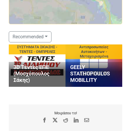
Recommended
ιεία
ΣΥΣΤΉΜΑΤΑ ΣΚΊΑΣΗΣ -
Αντιπροσωπείες
ΤΕΝΤΕΣ - ΟΜΠΡΕΛΕΣ
Αυτοκινήτων -
Μεταχειρισμένα
3D Τέντες ΕΠΕ
GEELY
(Μοσχόπουλος
STATHOPOULOS
Σάκης)
MOBILLITY
Μ
Μοιράσου το!
Facebook
X
Reddit
LinkedIn
Email