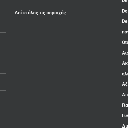
De
De
Δείτε όλες τις περιοχές
De
no
Ot
Αι
Ακ
αλ
Αξ
Απ
Γι
Γυ
Δι