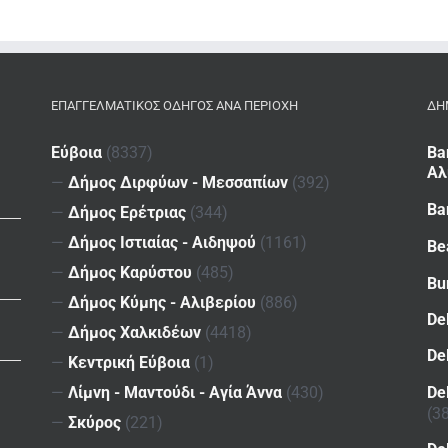
ΕΠΑΓΓΕΛΜΑΤΙΚΌΣ ΟΔΗΓΌΣ ΑΝΆ ΠΕΡΙΟΧΉ
ΔΗ
Εύβοια
(8337)
Ba
Αλ
—
Δήμος Διρφύων - Μεσσαπίων
(392)
Ba
—
Δήμος Ερέτριας
(344)
—
Δήμος Ιστιαίας - Αιδηψού
(1161)
Be
—
Δήμος Καρύστου
(485)
Bu
—
Δήμος Κύμης - Αλιβερίου
(886)
De
—
Δήμος Χαλκιδέων
(4418)
De
—
Κεντρική Εύβοια
(1)
De
—
Λίμνη - Μαντούδι - Αγία Άννα
(430)
(3
—
Σκύρος
(221)