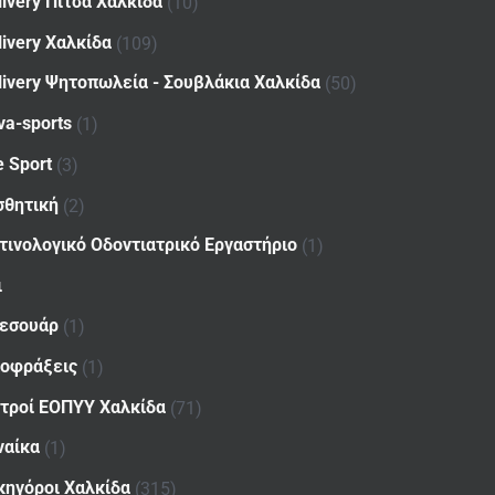
livery Πίτσα Χαλκίδα
(10)
livery Χαλκίδα
(109)
livery Ψητοπωλεία - Σουβλάκια Χαλκίδα
(50)
va-sports
(1)
e Sport
(3)
σθητική
(2)
τινολογικό Οδοντιατρικό Εργαστήριο
(1)
ι
εσουάρ
(1)
οφράξεις
(1)
ατροί ΕΟΠΥΥ Χαλκίδα
(71)
ναίκα
(1)
κηγόροι Χαλκίδα
(315)