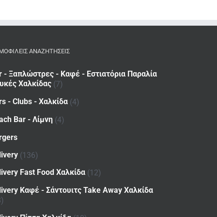
ΜΟΦΙΛΕΙΣ ΑΝΑΖΗΤΗΣΕΙΣ
r - Ξαπλώστρες - Καφέ - Εστιατόρια Παραλία
υκές Χαλκίδας
(7)
rs - Clubs - Χαλκίδα
(4)
ach Bar - Λίμνη
(4)
rgers
livery
(136)
livery Fast Food Χαλκίδα
(12)
livery Καφέ - Σάντουιτς Take Away Χαλκίδα
8)