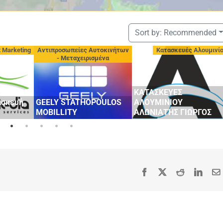
Sort by:
Recommended
t Marketing
Αντιπροσωπείες Αυτοκινήτων
Κατασκευές Αλουμινί
- Μεταχειρισμένα
ΚΑΤΑΣΚΕΥΕΣ
ασκευή
GEELY STATHOPOULOS
ΑΛΟΥΜΙΝΙΟΥ
MOBILLITY
ΑΛΩΝΙΑΤΗΣ ΓΙΩΡΓΟΣ
Facebook
X
Reddit
Linke