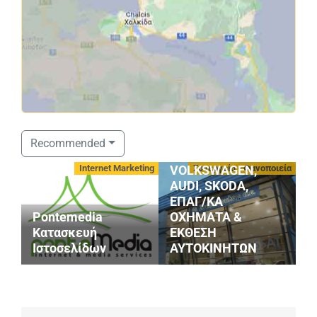
ΣΤΑΘΟΠΟΥΛΟΣ
Recommended
SERVICE
οφές
Internet Marketing
Συνεργεία - Φανοποιεία
VOLKSWAGEN,
AUDI, SKODA,
ΕΠΑΓ/ΚΑ
Pontemedia
ΟΧΗΜΑΤΑ &
G
Κατασκευή
ΕΚΘΕΣΗ
S
Ιστοσελίδων
ΑΥΤΟΚΙΝΗΤΩΝ
M