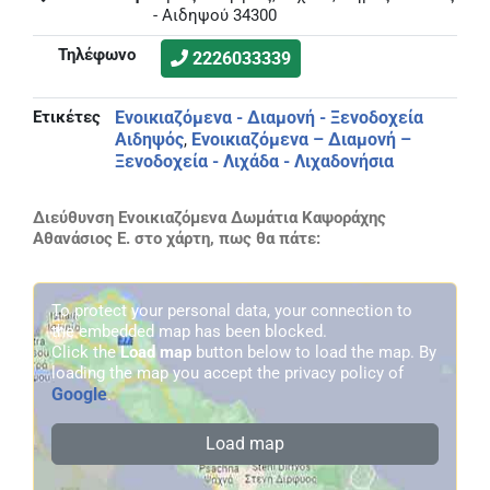
- Αιδηψού 34300
Τηλέφωνο
2226033339
Ετικέτες
Ενοικιαζόμενα - Διαμονή - Ξενοδοχεία
Αιδηψός
Ενοικιαζόμενα – Διαμονή –
,
Ξενοδοχεία - Λιχάδα - Λιχαδονήσια
Διεύθυνση Ενοικιαζόμενα Δωμάτια Καψοράχης
Αθανάσιος Ε. στο χάρτη, πως θα πάτε:
To protect your personal data, your connection to
the embedded map has been blocked.
Click the
Load map
button below to load the map. By
loading the map you accept the privacy policy of
Google
.
Load map