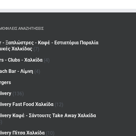
ΜΟΦΙΛΕΙΣ ΑΝΑΖΗΤΗΣΕΙΣ
r - Ξαπλώστρες - Καφέ - Εστιατόρια Παραλία
υκές Χαλκίδας
(7)
rs - Clubs - Χαλκίδα
(4)
ach Bar - Λίμνη
(4)
rgers
livery
(136)
livery Fast Food Χαλκίδα
(12)
livery Καφέ - Σάντουιτς Take Away Χαλκίδα
8)
livery Πίτσα Χαλκίδα
(10)