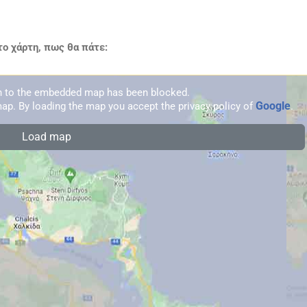
 χάρτη, πως θα πάτε:
on to the embedded map has been blocked.
Google
ap. By loading the map you accept the privacy policy of
.
Load map