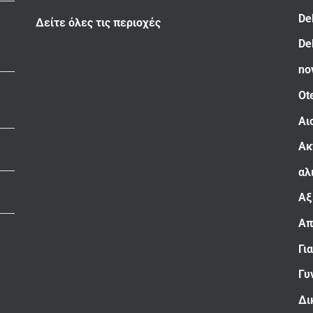
De
Δείτε όλες τις περιοχές
De
no
Ot
Αι
Ακ
αλ
Αξ
Απ
Γι
Γυ
Δι