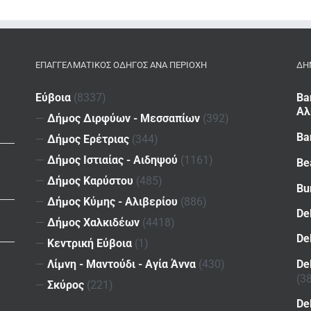
ΕΠΑΓΓΕΛΜΑΤΙΚΌΣ ΟΔΗΓΌΣ ΑΝΆ ΠΕΡΙΟΧΉ
ΔΗ
Εύβοια
(8337)
Ba
Αλ
—
Δήμος Διρφύων - Μεσσαπίων
(392)
Ba
—
Δήμος Ερέτριας
(344)
—
Δήμος Ιστιαίας - Αιδηψού
(1161)
Be
—
Δήμος Καρύστου
(485)
Bu
—
Δήμος Κύμης - Αλιβερίου
(886)
De
—
Δήμος Χαλκιδέων
(4418)
De
—
Κεντρική Εύβοια
(1)
De
—
Λίμνη - Μαντούδι - Αγία Άννα
(430)
(3
—
Σκύρος
(221)
De