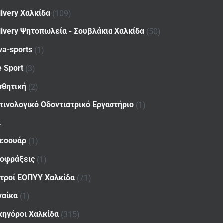
livery Χαλκίδα
(109)
livery Ψητοπωλεία - Σουβλάκια Χαλκίδα
(50)
va-sports
(1)
e Sport
(3)
σθητική
(2)
τινολογικό Οδοντιατρικό Εργαστήριο
(1)
ι
εσουάρ
(1)
οφράξεις
(1)
ατροί ΕΟΠΥΥ Χαλκίδα
(71)
ναίκα
(1)
κηγόροι Χαλκίδα
(315)