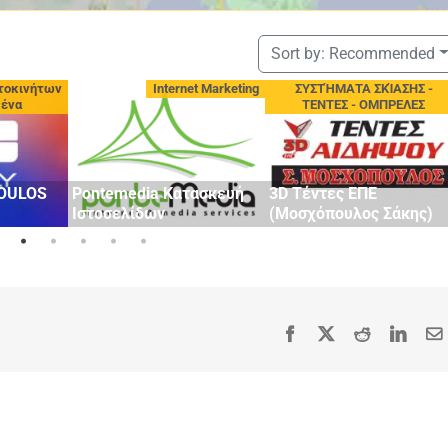
Sort by:
Recommended
τοκινήτων
Internet Marketing
ΣΥΣΤΉΜΑΤΑ ΣΚΊΑΣΗΣ -
μένα
ΤΕΝΤΕΣ - ΟΜΠΡΕΛΕΣ
OULOS
Pontemedia Κατασκευή
3D Τέντες ΕΠΕ
Ιστοσελίδων
(Μοσχόπουλος Σάκης)
Facebook
X
Reddit
Linke