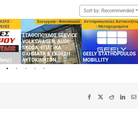
Sort by:
Recommended
ΑΣΗΣ -
Συνεργεία - Φανοποιεία
Αντιπροσωπείες Αυτοκινήτ
ΡΕΛΕΣ
- Μεταχειρισμένα
ΣΤΑΘΟΠΟΥΛΟΣ SERVICE
VOLKSWAGEN, AUDI,
SKODA, ΕΠΑΓ/ΚΑ
ΟΧΗΜΑΤΑ & ΕΚΘΕΣΗ
GEELY STATHOPOULOS
άκης)
ΑΥΤΟΚΙΝΗΤΩΝ
MOBILLITY
Facebook
X
Reddit
Linke