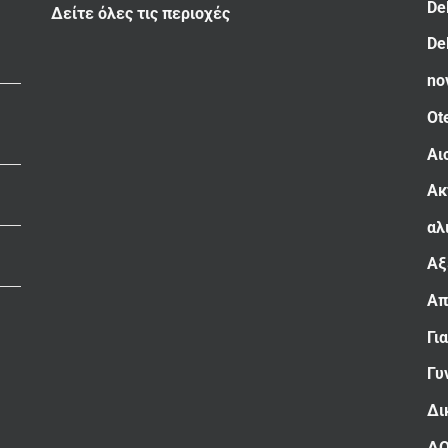
De
Δείτε όλες τις περιοχές
De
no
Ot
Αι
Ακ
αλ
Αξ
Απ
Γι
Γυ
Δι
Δ