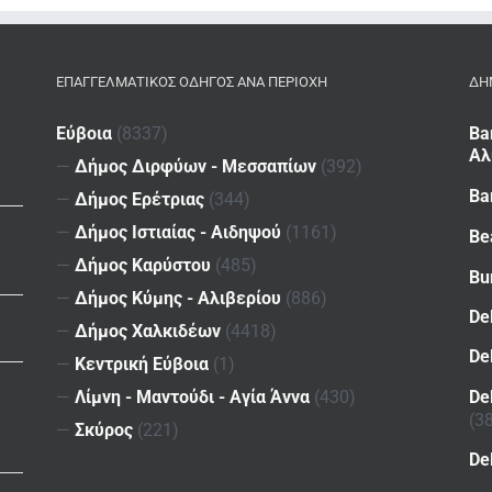
ΕΠΑΓΓΕΛΜΑΤΙΚΌΣ ΟΔΗΓΌΣ ΑΝΆ ΠΕΡΙΟΧΉ
ΔΗ
Εύβοια
(8337)
Ba
Αλ
—
Δήμος Διρφύων - Μεσσαπίων
(392)
Ba
—
Δήμος Ερέτριας
(344)
—
Δήμος Ιστιαίας - Αιδηψού
(1161)
Be
—
Δήμος Καρύστου
(485)
Bu
—
Δήμος Κύμης - Αλιβερίου
(886)
De
—
Δήμος Χαλκιδέων
(4418)
De
—
Κεντρική Εύβοια
(1)
De
—
Λίμνη - Μαντούδι - Αγία Άννα
(430)
(3
—
Σκύρος
(221)
De