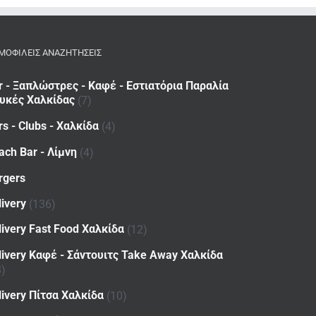
ΜΟΦΙΛΕΙΣ ΑΝΑΖΗΤΗΣΕΙΣ
r - Ξαπλώστρες - Καφέ - Εστιατόρια Παραλία
υκές Χαλκίδας
(7)
rs - Clubs - Χαλκίδα
(4)
ach Bar - Λίμνη
(4)
rgers
livery
(136)
livery Fast Food Χαλκίδα
(12)
livery Καφέ - Σάντουιτς Take Away Χαλκίδα
8)
livery Πίτσα Χαλκίδα
(10)