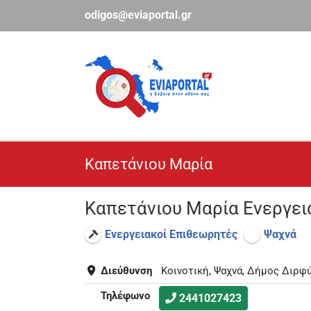
Μετάβαση
odigos@eviaportal.gr
στο
περιεχόμενο
Καπετάνιου Μαρία
Καπετάνιου Μαρία Ενεργε
Ενεργειακοί Επιθεωρητές
Ψαχνά
Διεύθυνση
Κοινοτική, Ψαχνά, Δήμος Διρφ
Τηλέφωνο
2441027423