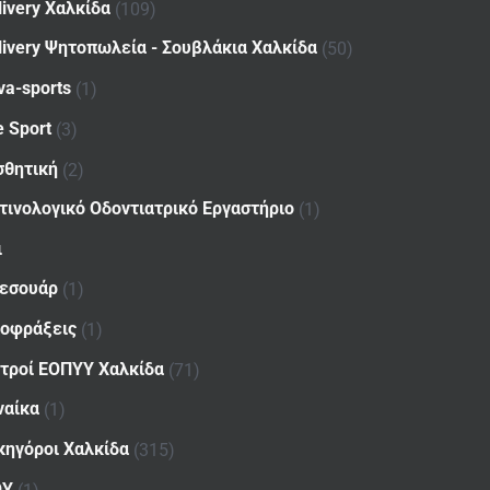
livery Χαλκίδα
(109)
livery Ψητοπωλεία - Σουβλάκια Χαλκίδα
(50)
va-sports
(1)
e Sport
(3)
σθητική
(2)
τινολογικό Οδοντιατρικό Εργαστήριο
(1)
ι
εσουάρ
(1)
οφράξεις
(1)
ατροί ΕΟΠΥΥ Χαλκίδα
(71)
ναίκα
(1)
κηγόροι Χαλκίδα
(315)
ΟΥ