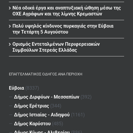
Νέα οδικά έργα και αναπτυξιακή ώθηση μέσω της
ΟΧΕ Αγράφων και της λίμνης Κρεμαστών
Πολύ υψηλός κίνδυνος πυρκαγιάς στην Εύβοια
την Τετάρτη 5 Αυγούστου
Ορισμός Εντεταλμένων Περιφερειακών
Συμβούλων Στερεάς Ελλάδας
ΕΠΑΓΓΕΛΜΑΤΙΚΌΣ ΟΔΗΓΌΣ ΑΝΆ ΠΕΡΙΟΧΉ
Εύβοια
(8337)
—
Δήμος Διρφύων - Μεσσαπίων
(392)
—
Δήμος Ερέτριας
(344)
—
Δήμος Ιστιαίας - Αιδηψού
(1161)
—
Δήμος Καρύστου
(485)
—
Δήμος Κύμης - Αλιβερίου
(886)