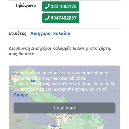
Τηλέφωνο
2221083128
6947402867
Ετικέτες
Δικηγόροι Χαλκίδα
Διεύθυνση Δικηγόροι Καλαβρής Ιωάννης στο χάρτη,
πως θα πάτε:
To protect your personal data, your connection to
the embedded map has been blocked.
Click the
Load map
button below to load the map. By
loading the map you accept the privacy policy of
Google
.
Load map