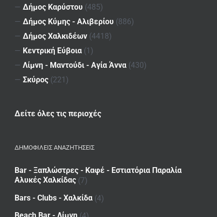
—
Δήμος Καρύστου
(485)
—
Δήμος Κύμης - Αλιβερίου
(886)
—
Δήμος Χαλκιδέων
(4418)
—
Κεντρική Εύβοια
(1)
—
Λίμνη - Μαντούδι - Αγία Άννα
(430)
—
Σκύρος
(221)
Δείτε όλες τις περιοχές
ΔΗΜΟΦΙΛΕΙΣ ΑΝΑΖΗΤΗΣΕΙΣ
Bar - Ξαπλώστρες - Καφέ - Εστιατόρια Παραλία
Αλυκές Χαλκίδας
(7)
Bars - Clubs - Χαλκίδα
(4)
Beach Bar - Λίμνη
(4)