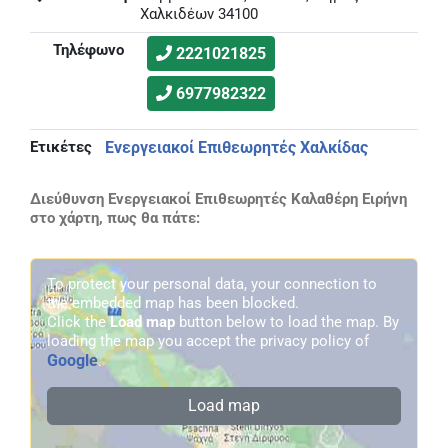
Χαλκιδέων 34100
Τηλέφωνο
2221021825
6977982322
Ετικέτες
Ενεργειακοί Επιθεωρητές Χαλκίδας
Διεύθυνση Ενεργειακοί Επιθεωρητές Καλαθέρη Ειρήνη
στο χάρτη, πως θα πάτε:
To protect your personal data, your connection to
the embedded map has been blocked.
Click the
Load map
button below to load the map. By
loading the map you accept the privacy policy of
Google
.
Load map