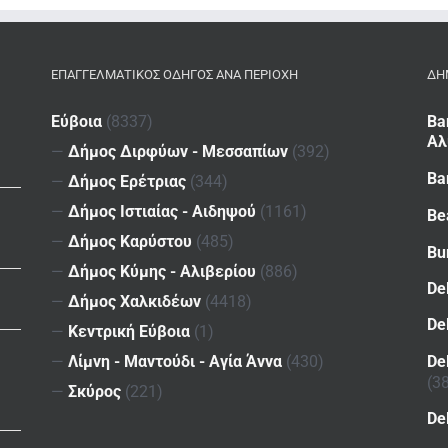
ΕΠΑΓΓΕΛΜΑΤΙΚΌΣ ΟΔΗΓΌΣ ΑΝΆ ΠΕΡΙΟΧΉ
ΔΗ
Εύβοια
(8337)
Ba
Αλ
—
Δήμος Διρφύων - Μεσσαπίων
(392)
Ba
—
Δήμος Ερέτριας
(344)
—
Δήμος Ιστιαίας - Αιδηψού
(1161)
Be
—
Δήμος Καρύστου
(485)
Bu
—
Δήμος Κύμης - Αλιβερίου
(886)
De
—
Δήμος Χαλκιδέων
(4418)
De
—
Κεντρική Εύβοια
(1)
De
—
Λίμνη - Μαντούδι - Αγία Άννα
(430)
(3
—
Σκύρος
(221)
De