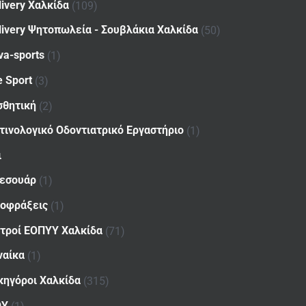
livery Χαλκίδα
(109)
livery Ψητοπωλεία - Σουβλάκια Χαλκίδα
(50)
va-sports
(1)
e Sport
(3)
σθητική
(2)
τινολογικό Οδοντιατρικό Εργαστήριο
(1)
ι
εσουάρ
(1)
οφράξεις
(1)
ατροί ΕΟΠΥΥ Χαλκίδα
(71)
ναίκα
(1)
κηγόροι Χαλκίδα
(315)
ΟΥ