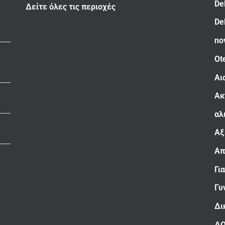
De
Δείτε όλες τις περιοχές
De
no
Ot
Αι
Ακ
αλ
Αξ
Απ
Γι
Γυ
Δι
Δ