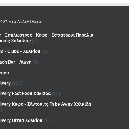
ΜΟΦΙΛΕΙΣ ΑΝΑΖΗΤΗΣΕΙΣ
r - Ξαπλώστρες - Καφέ - Εστιατόρια Παραλία
υκές Χαλκίδας
(7)
rs - Clubs - Χαλκίδα
(4)
ach Bar - Λίμνη
(4)
rgers
livery
(136)
livery Fast Food Χαλκίδα
(12)
livery Καφέ - Σάντουιτς Take Away Χαλκίδα
8)
livery Πίτσα Χαλκίδα
(10)