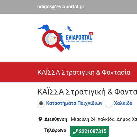
Μετάβαση
odigos@eviaportal.gr
στο
περιεχόμενο
ΚΑΪΣΣΑ Στρατιγική & Φαντασία
ΚΑΪΣΣΑ Στρατιγική & Φαντ
Καταστήματα Παιχνιδιών
Χαλκίδα
Διεύθυνση
Μιαούλη 24, Χαλκίδα, Δήμος Χ
Τηλέφωνο
2221087315