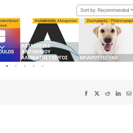
Sort by:
Recommended
τοκινήτων
Κατασκευές Αλουμινίου
Ζωοτροφές - Πτηνοτροφ
μένα
ΚΑΤΑΣΚΕΥΕΣ
OULOS
ΑΛΟΥΜΙΝΙΟΥ
ΑΛΩΝΙΑΤΗΣ ΓΙΩΡΓΟΣ
ΜΠΑΡΟΥΤΟΞΥΛΟ
Facebook
X
Reddit
Linke