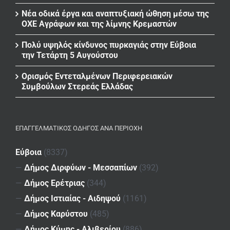
Νέα οδικά έργα και αναπτυξιακή ώθηση μέσω της
ΟΧΕ Αγράφων και της λίμνης Κρεμαστών
Πολύ υψηλός κίνδυνος πυρκαγιάς στην Εύβοια
την Τετάρτη 5 Αυγούστου
Ορισμός Εντεταλμένων Περιφερειακών
Συμβούλων Στερεάς Ελλάδας
ΕΠΑΓΓΕΛΜΑΤΙΚΌΣ ΟΔΗΓΌΣ ΑΝΆ ΠΕΡΙΟΧΉ
Εύβοια
(8337)
—
Δήμος Διρφύων - Μεσσαπίων
(392)
—
Δήμος Ερέτριας
(344)
—
Δήμος Ιστιαίας - Αιδηψού
(1161)
—
Δήμος Καρύστου
(485)
—
Δήμος Κύμης - Αλιβερίου
(886)