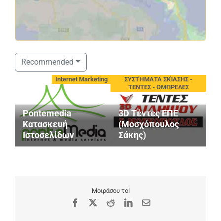
Recommended
νίου
Internet Marketing
ΣΥΣΤΉΜΑΤΑ ΣΚΊΑΣΗΣ -
ΤΕΝΤΕΣ - ΟΜΠΡΕΛΕΣ
Pontemedia
3D Τέντες ΕΠΕ
G
Κατασκευή
(Μοσχόπουλος
S
Ιστοσελίδων
Σάκης)
M
Μοιράσου το!
Facebook
X
Reddit
LinkedIn
Email