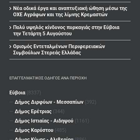
Νέα οδικά έργα και αναπτυξιακή ώθηση μέσω της
ΟΧΕ Αγράφων και της λίμνης Κρεμαστών
Πολύ υψηλός κίνδυνος πυρκαγιάς στην Εύβοια
την Τετάρτη 5 Αυγούστου
Ορισμός Εντεταλμένων Περιφερειακών
Συμβούλων Στερεάς Ελλάδας
ΕΠΑΓΓΕΛΜΑΤΙΚΌΣ ΟΔΗΓΌΣ ΑΝΆ ΠΕΡΙΟΧΉ
Εύβοια
(8337)
—
Δήμος Διρφύων - Μεσσαπίων
(392)
—
Δήμος Ερέτριας
(344)
—
Δήμος Ιστιαίας - Αιδηψού
(1161)
—
Δήμος Καρύστου
(485)
—
Δήμος Κύμης - Αλιβερίου
(886)