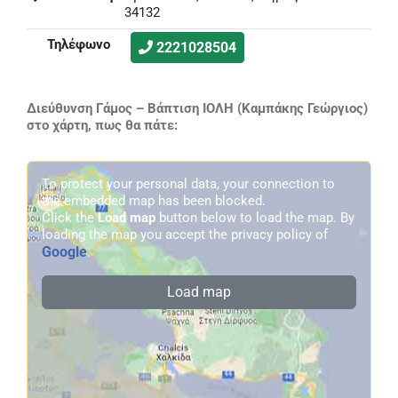
34132
Τηλέφωνο
2221028504
Διεύθυνση Γάμος – Βάπτιση ΙΟΛΗ (Καμπάκης Γεώργιος)
στο χάρτη, πως θα πάτε:
To protect your personal data, your connection to
the embedded map has been blocked.
Click the
Load map
button below to load the map. By
loading the map you accept the privacy policy of
Google
.
Load map