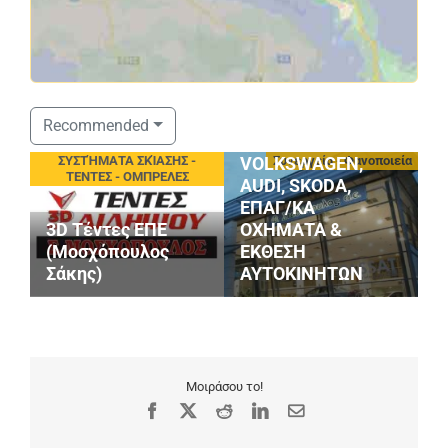
ΣΤΑΘΟΠΟΥΛΟΣ
Recommended
SERVICE
οφές
ΣΥΣΤΉΜΑΤΑ ΣΚΊΑΣΗΣ -
Συνεργεία - Φανοποιεία
VOLKSWAGEN,
ΤΕΝΤΕΣ - ΟΜΠΡΕΛΕΣ
AUDI, SKODA,
ΕΠΑΓ/ΚΑ
Κ
3D Τέντες ΕΠΕ
ΟΧΗΜΑΤΑ &
Α
(Μοσχόπουλος
ΕΚΘΕΣΗ
Α
Σάκης)
ΑΥΤΟΚΙΝΗΤΩΝ
Γ
Μοιράσου το!
Facebook
X
Reddit
LinkedIn
Email