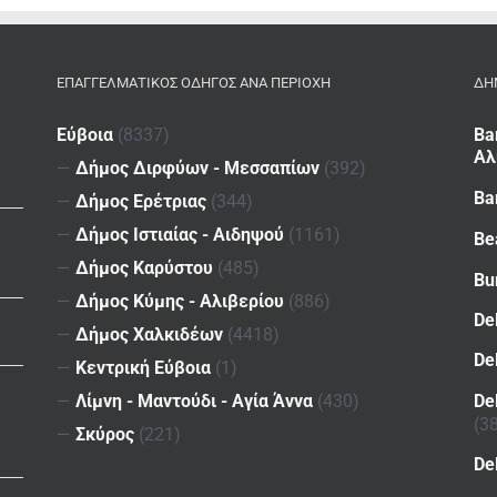
ΕΠΑΓΓΕΛΜΑΤΙΚΌΣ ΟΔΗΓΌΣ ΑΝΆ ΠΕΡΙΟΧΉ
ΔΗ
Εύβοια
(8337)
Ba
Αλ
—
Δήμος Διρφύων - Μεσσαπίων
(392)
Ba
—
Δήμος Ερέτριας
(344)
—
Δήμος Ιστιαίας - Αιδηψού
(1161)
Be
—
Δήμος Καρύστου
(485)
Bu
—
Δήμος Κύμης - Αλιβερίου
(886)
De
—
Δήμος Χαλκιδέων
(4418)
De
—
Κεντρική Εύβοια
(1)
De
—
Λίμνη - Μαντούδι - Αγία Άννα
(430)
(3
—
Σκύρος
(221)
De