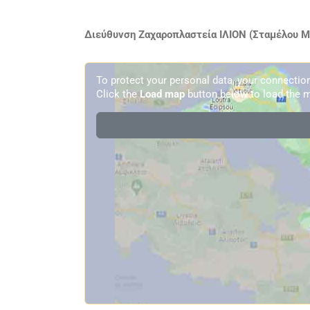
Διεύθυνση Ζαχαροπλαστεία ΙΛΙΟΝ (Σταμέλου Μα
To protect your personal data, your connecti
Click the
Load map
button below to load the m