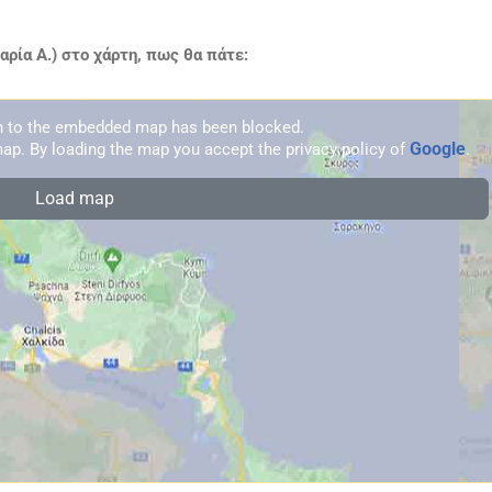
ρία Α.) στο χάρτη, πως θα πάτε:
on to the embedded map has been blocked.
Google
ap. By loading the map you accept the privacy policy of
.
Load map