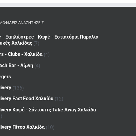
ΜΟΦΙΛΕΙΣ ΑΝΑΖΗΤΗΣΕΙΣ
r - Ξαπλώστρες - Καφέ - Εστιατόρια Παραλία
υκές Χαλκίδας
(7)
rs - Clubs - Χαλκίδα
(4)
ach Bar - Λίμνη
(4)
rgers
livery
(136)
livery Fast Food Χαλκίδα
(12)
livery Καφέ - Σάντουιτς Take Away Χαλκίδα
8)
livery Πίτσα Χαλκίδα
(10)