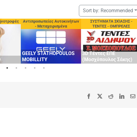
Sort by:
Recommended
ηνοτροφές
Αντιπροσωπείες Αυτοκινήτων
ΣΥΣΤΉΜΑΤΑ ΣΚΊΑΣΗΣ -
- Μεταχειρισμένα
ΤΕΝΤΕΣ - ΟΜΠΡΕΛΕΣ
GEELY STATHOPOULOS
3D Τέντες ΕΠΕ
Ο
MOBILLITY
(Μοσχόπουλος Σάκης)
Facebook
X
Reddit
Linke