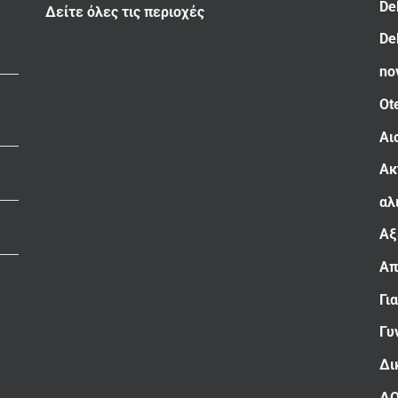
De
Δείτε όλες τις περιοχές
De
no
Ot
Αι
Ακ
αλ
Αξ
Απ
Γι
Γυ
Δι
Δ