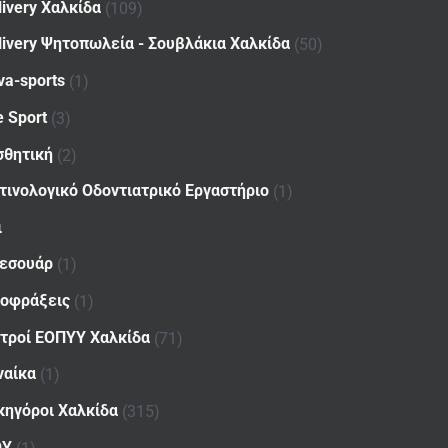
livery Χαλκίδα
(109)
livery Ψητοπωλεία - Σουβλάκια Χαλκίδα
(50)
va-sports
(1)
e Sport
(3)
σθητική
(2)
τινολογικό Οδοντιατρικό Εργαστήριο
(1)
ι
εσουάρ
(1)
οφράξεις
(1)
ατροί ΕΟΠΥΥ Χαλκίδα
(71)
ναίκα
(1)
κηγόροι Χαλκίδα
(315)
ΟΥ