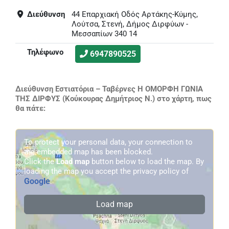
Διεύθυνση
44 Επαρχιακή Οδός Αρτάκης-Κύμης,
Λούτσα, Στενή, Δήμος Διρφύων -
Μεσσαπίων 340 14
Τηλέφωνο
6947890525
Διεύθυνση Εστιατόρια – Ταβέρνες Η ΟΜΟΡΦΗ ΓΩΝΙΑ
ΤΗΣ ΔΙΡΦΥΣ (Κούκουρας Δημήτριος Ν.) στο χάρτη, πως
θα πάτε:
To protect your personal data, your connection to
the embedded map has been blocked.
Click the
Load map
button below to load the map. By
loading the map you accept the privacy policy of
Google
.
Load map