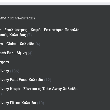
ΜΟΦΙΛΕΙΣ ΑΝΑΖΗΤΗΣΕΙΣ
r - Ξαπλώστρες - Καφέ - Εστιατόρια Παραλία
υκές Χαλκίδας
(7)
rs - Clubs - Χαλκίδα
(4)
ach Bar - Λίμνη
(4)
rgers
livery
(136)
livery Fast Food Χαλκίδα
(12)
livery Καφέ - Σάντουιτς Take Away Χαλκίδα
8)
livery Πίτσα Χαλκίδα
(10)