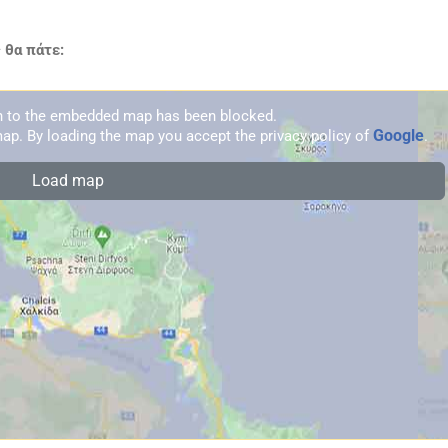
 θα πάτε:
on to the embedded map has been blocked.
Google
ap. By loading the map you accept the privacy policy of
.
Load map