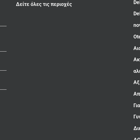
De
Δείτε όλες τις περιοχές
De
no
Ot
Αι
Ακ
αλ
Αξ
Απ
Γι
Γυ
Δι
Δ