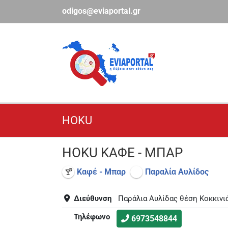
Μετάβαση
odigos@eviaportal.gr
στο
περιεχόμενο
HOKU
HOKU ΚΑΦΕ - ΜΠΑΡ
Καφέ - Μπαρ
Παραλία Αυλίδος
Διεύθυνση
Παράλια Αυλίδας θέση Κοκκινιά
Τηλέφωνο
6973548844