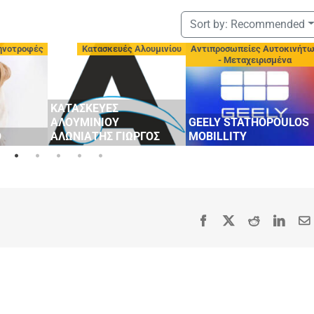
Sort by:
Recommended
ηνοτροφές
Κατασκευές Αλουμινίου
Αντιπροσωπείες Αυτοκινήτ
- Μεταχειρισμένα
ΚΑΤΑΣΚΕΥΕΣ
ΑΛΟΥΜΙΝΙΟΥ
GEELY STATHOPOULOS
Ο
ΑΛΩΝΙΑΤΗΣ ΓΙΩΡΓΟΣ
MOBILLITY
Facebook
X
Reddit
Linke