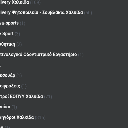
livery Χαλκίδα
(109)
livery Ψητοπωλεία - Σουβλάκια Χαλκίδα
(50)
va-sports
(1)
e Sport
(3)
σθητική
(2)
τινολογικό Οδοντιατρικό Εργαστήριο
(1)
ι
εσουάρ
(1)
οφράξεις
(1)
ατροί ΕΟΠΥΥ Χαλκίδα
(71)
ναίκα
(1)
κηγόροι Χαλκίδα
(315)
ΟΥ