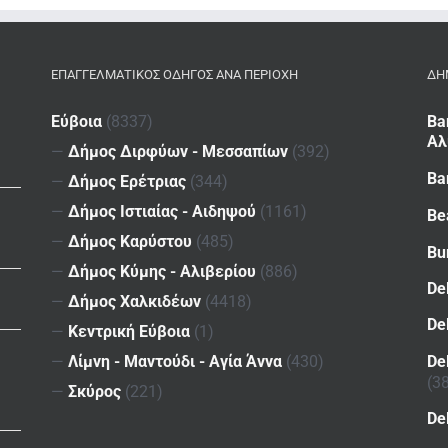
ΕΠΑΓΓΕΛΜΑΤΙΚΌΣ ΟΔΗΓΌΣ ΑΝΆ ΠΕΡΙΟΧΉ
ΔΗ
Εύβοια
(8337)
Ba
Αλ
—
Δήμος Διρφύων - Μεσσαπίων
(392)
Ba
—
Δήμος Ερέτριας
(344)
—
Δήμος Ιστιαίας - Αιδηψού
(1161)
Be
—
Δήμος Καρύστου
(485)
Bu
—
Δήμος Κύμης - Αλιβερίου
(886)
De
—
Δήμος Χαλκιδέων
(4418)
De
—
Κεντρική Εύβοια
(1)
De
—
Λίμνη - Μαντούδι - Αγία Άννα
(430)
(3
—
Σκύρος
(221)
De