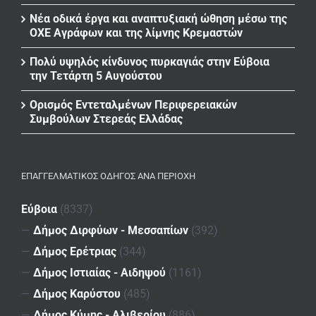
Νέα οδικά έργα και αναπτυξιακή ώθηση μέσω της
ΟΧΕ Αγράφων και της λίμνης Κρεμαστών
Πολύ υψηλός κίνδυνος πυρκαγιάς στην Εύβοια
την Τετάρτη 5 Αυγούστου
Ορισμός Εντεταλμένων Περιφερειακών
Συμβούλων Στερεάς Ελλάδας
ΕΠΑΓΓΕΛΜΑΤΙΚΌΣ ΟΔΗΓΌΣ ΑΝΆ ΠΕΡΙΟΧΉ
Εύβοια
(8337)
—
Δήμος Διρφύων - Μεσσαπίων
(392)
—
Δήμος Ερέτριας
(344)
—
Δήμος Ιστιαίας - Αιδηψού
(1161)
—
Δήμος Καρύστου
(485)
—
Δήμος Κύμης - Αλιβερίου
(886)