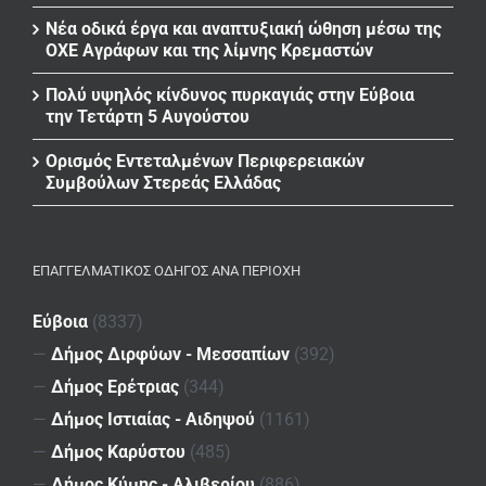
Νέα οδικά έργα και αναπτυξιακή ώθηση μέσω της
ΟΧΕ Αγράφων και της λίμνης Κρεμαστών
Πολύ υψηλός κίνδυνος πυρκαγιάς στην Εύβοια
την Τετάρτη 5 Αυγούστου
Ορισμός Εντεταλμένων Περιφερειακών
Συμβούλων Στερεάς Ελλάδας
ΕΠΑΓΓΕΛΜΑΤΙΚΌΣ ΟΔΗΓΌΣ ΑΝΆ ΠΕΡΙΟΧΉ
Εύβοια
(8337)
—
Δήμος Διρφύων - Μεσσαπίων
(392)
—
Δήμος Ερέτριας
(344)
—
Δήμος Ιστιαίας - Αιδηψού
(1161)
—
Δήμος Καρύστου
(485)
—
Δήμος Κύμης - Αλιβερίου
(886)