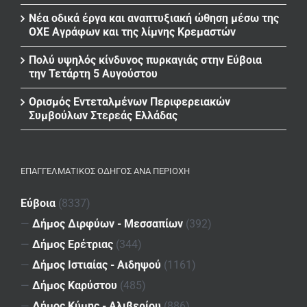
Νέα οδικά έργα και αναπτυξιακή ώθηση μέσω της
ΟΧΕ Αγράφων και της λίμνης Κρεμαστών
Πολύ υψηλός κίνδυνος πυρκαγιάς στην Εύβοια
την Τετάρτη 5 Αυγούστου
Ορισμός Εντεταλμένων Περιφερειακών
Συμβούλων Στερεάς Ελλάδας
ΕΠΑΓΓΕΛΜΑΤΙΚΌΣ ΟΔΗΓΌΣ ΑΝΆ ΠΕΡΙΟΧΉ
Εύβοια
(8337)
—
Δήμος Διρφύων - Μεσσαπίων
(392)
—
Δήμος Ερέτριας
(344)
—
Δήμος Ιστιαίας - Αιδηψού
(1161)
—
Δήμος Καρύστου
(485)
—
Δήμος Κύμης - Αλιβερίου
(886)