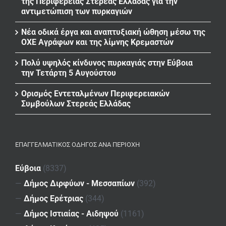
της Περιφέρειας Στερεάς Ελλάδας για την
αντιμετώπιση των πυρκαγιών
Νέα οδικά έργα και αναπτυξιακή ώθηση μέσω της
ΟΧΕ Αγράφων και της λίμνης Κρεμαστών
Πολύ υψηλός κίνδυνος πυρκαγιάς στην Εύβοια
την Τετάρτη 5 Αυγούστου
Ορισμός Εντεταλμένων Περιφερειακών
Συμβούλων Στερεάς Ελλάδας
ΕΠΑΓΓΕΛΜΑΤΙΚΌΣ ΟΔΗΓΌΣ ΑΝΆ ΠΕΡΙΟΧΉ
Εύβοια
(8337)
—
Δήμος Διρφύων - Μεσσαπίων
(392)
—
Δήμος Ερέτριας
(344)
—
Δήμος Ιστιαίας - Αιδηψού
(1161)