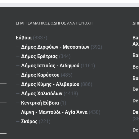
ΕΠΑΓΓΕΛΜΑΤΙΚΌΣ ΟΔΗΓΌΣ ΑΝΆ ΠΕΡΙΟΧΉ
ΔΗ
Εύβοια
(8337)
Ba
Αλ
—
Δήμος Διρφύων - Μεσσαπίων
(392)
Ba
—
Δήμος Ερέτριας
(344)
—
Δήμος Ιστιαίας - Αιδηψού
(1161)
Be
—
Δήμος Καρύστου
(485)
Bu
—
Δήμος Κύμης - Αλιβερίου
(886)
De
—
Δήμος Χαλκιδέων
(4418)
De
—
Κεντρική Εύβοια
(1)
De
—
Λίμνη - Μαντούδι - Αγία Άννα
(430)
(3
—
Σκύρος
(221)
De