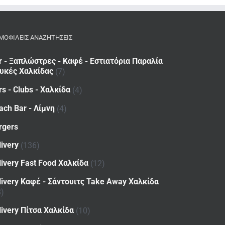
ΜΟΦΙΛΕΙΣ ΑΝΑΖΗΤΗΣΕΙΣ
r - Ξαπλώστρες - Καφέ - Εστιατόρια Παραλία
υκές Χαλκίδας
(7)
rs - Clubs - Χαλκίδα
(4)
ach Bar - Λίμνη
(4)
rgers
livery
(136)
livery Fast Food Χαλκίδα
(12)
livery Καφέ - Σάντουιτς Take Away Χαλκίδα
8)
livery Πίτσα Χαλκίδα
(10)