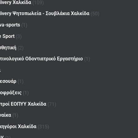
livery Χαλκίδα
(109)
livery Ψητοπωλεία - Σουβλάκια Χαλκίδα
(50)
va-sports
(1)
e Sport
(3)
σθητική
(2)
τινολογικό Οδοντιατρικό Εργαστήριο
(1)
ι
εσουάρ
(1)
οφράξεις
(1)
ατροί ΕΟΠΥΥ Χαλκίδα
(71)
ναίκα
(1)
κηγόροι Χαλκίδα
(315)
ΟΥ