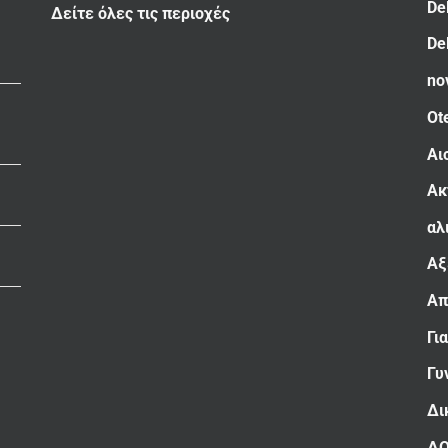
De
Δείτε όλες τις περιοχές
De
no
Ot
Αι
Ακ
αλ
Αξ
Απ
Γι
Γυ
Δι
Δ