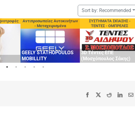
Sort by:
Recommended
ηνοτροφές
Αντιπροσωπείες Αυτοκινήτων
ΣΥΣΤΉΜΑΤΑ ΣΚΊΑΣΗΣ -
- Μεταχειρισμένα
ΤΕΝΤΕΣ - ΟΜΠΡΕΛΕΣ
GEELY STATHOPOULOS
3D Τέντες ΕΠΕ
Ο
MOBILLITY
(Μοσχόπουλος Σάκης)
Facebook
X
Reddit
Linke