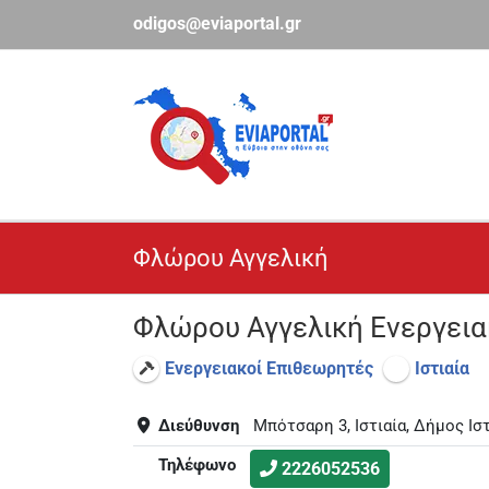
Μετάβαση
odigos@eviaportal.gr
στο
περιεχόμενο
Φλώρου Αγγελική
Φλώρου Αγγελική Ενεργει
Ενεργειακοί Επιθεωρητές
Ιστιαία
Διεύθυνση
Μπότσαρη 3, Ιστιαία, Δήμος Ισ
Τηλέφωνο
2226052536