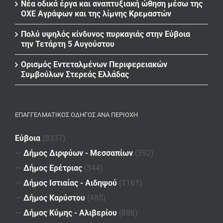
Νέα οδικά έργα και αναπτυξιακή ώθηση μέσω της
ΟΧΕ Αγράφων και της λίμνης Κρεμαστών
Πολύ υψηλός κίνδυνος πυρκαγιάς στην Εύβοια
την Τετάρτη 5 Αυγούστου
Ορισμός Εντεταλμένων Περιφερειακών
Συμβούλων Στερεάς Ελλάδας
ΕΠΑΓΓΕΛΜΑΤΙΚΌΣ ΟΔΗΓΌΣ ΑΝΆ ΠΕΡΙΟΧΉ
Εύβοια
(8337)
—
Δήμος Διρφύων - Μεσσαπίων
(392)
—
Δήμος Ερέτριας
(344)
—
Δήμος Ιστιαίας - Αιδηψού
(1161)
—
Δήμος Καρύστου
(485)
—
Δήμος Κύμης - Αλιβερίου
(886)