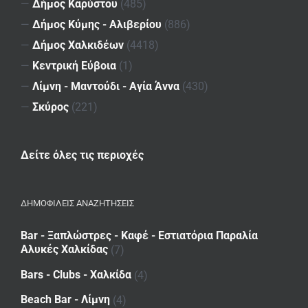
—
Δήμος Καρύστου
(485)
—
Δήμος Κύμης - Αλιβερίου
(886)
—
Δήμος Χαλκιδέων
(4418)
—
Κεντρική Εύβοια
(1)
—
Λίμνη - Μαντούδι - Αγία Άννα
(430)
—
Σκύρος
(221)
Δείτε όλες τις περιοχές
ΔΗΜΟΦΙΛΕΙΣ ΑΝΑΖΗΤΗΣΕΙΣ
Bar - Ξαπλώστρες - Καφέ - Εστιατόρια Παραλία
Αλυκές Χαλκίδας
(7)
Bars - Clubs - Χαλκίδα
(4)
Beach Bar - Λίμνη
(4)