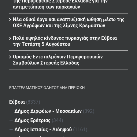
της Περιφέρειας Στερεάς Ελλάδας για την
αντιμετώπιση των πυρκαγιών
Νέα οδικά έργα και αναπτυξιακή ώθηση μέσω της
ΟΧΕ Αγράφων και της λίμνης Κρεμαστών
Πολύ υψηλός κίνδυνος πυρκαγιάς στην Εύβοια
την Τετάρτη 5 Αυγούστου
Ορισμός Εντεταλμένων Περιφερειακών
Συμβούλων Στερεάς Ελλάδας
ΕΠΑΓΓΕΛΜΑΤΙΚΌΣ ΟΔΗΓΌΣ ΑΝΆ ΠΕΡΙΟΧΉ
Εύβοια
(8337)
—
Δήμος Διρφύων - Μεσσαπίων
(392)
—
Δήμος Ερέτριας
(344)
—
Δήμος Ιστιαίας - Αιδηψού
(1161)