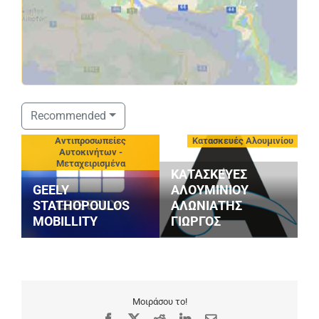
Recommended
-
Αντιπροσωπείες
Κατασκευές Αλουμινίου
Αυτοκινήτων -
Μεταχειρισμένα
ΚΑΤΑΣΚΕΥΕΣ
GEELY
ΑΛΟΥΜΙΝΙΟΥ
P
STATHOPOULOS
ΑΛΩΝΙΑΤΗΣ
Κ
MOBILLITY
ΓΙΩΡΓΟΣ
Ι
Μοιράσου το!
Facebook
X
Reddit
LinkedIn
Email