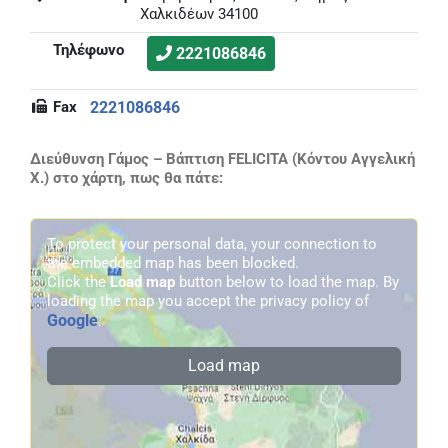
Χαλκιδέων 34100
Τηλέφωνο
2221086846
Fax
2221086846
Διεύθυνση Γάμος – Βάπτιση FELICITA (Κόντου Αγγελική
Χ.) στο χάρτη, πως θα πάτε:
To protect your personal data, your connection to
the embedded map has been blocked.
Click the
Load map
button below to load the map. By
loading the map you accept the privacy policy of
Google
.
Load map