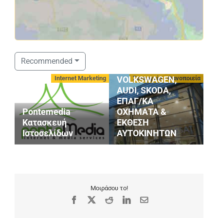
ΣΤΑΘΟΠΟΥΛΟΣ
Recommended
SERVICE
οφές
Internet Marketing
Συνεργεία - Φανοποιεία
VOLKSWAGEN,
AUDI, SKODA,
ΕΠΑΓ/ΚΑ
Κ
Pontemedia
ΟΧΗΜΑΤΑ &
Α
Κατασκευή
ΕΚΘΕΣΗ
Α
Ιστοσελίδων
ΑΥΤΟΚΙΝΗΤΩΝ
Γ
Μοιράσου το!
Facebook
X
Reddit
LinkedIn
Email