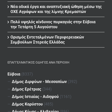
Νέα οδικά έργα και αναπτυξιακή ώθηση μέσω της
ΟΧΕ Αγράφων και της λίμνης Κρεμαστών
Πολύ υψηλός κίνδυνος πυρκαγιάς στην Εύβοια
την Τετάρτη 5 Αυγούστου
Ορισμός Εντεταλμένων Περιφερειακών
Συμβούλων Στερεάς Ελλάδας
ΕΠΑΓΓΕΛΜΑΤΙΚΌΣ ΟΔΗΓΌΣ ΑΝΆ ΠΕΡΙΟΧΉ
Εύβοια
(8337)
—
Δήμος Διρφύων - Μεσσαπίων
(392)
—
Δήμος Ερέτριας
(344)
—
Δήμος Ιστιαίας - Αιδηψού
(1161)
—
Δήμος Καρύστου
(485)
—
Δήμος Κύμης - Αλιβερίου
(886)