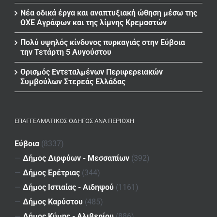
Νέα οδικά έργα και αναπτυξιακή ώθηση μέσω της
ΟΧΕ Αγράφων και της λίμνης Κρεμαστών
Πολύ υψηλός κίνδυνος πυρκαγιάς στην Εύβοια
την Τετάρτη 5 Αυγούστου
Ορισμός Εντεταλμένων Περιφερειακών
Συμβούλων Στερεάς Ελλάδας
ΕΠΑΓΓΕΛΜΑΤΙΚΌΣ ΟΔΗΓΌΣ ΑΝΆ ΠΕΡΙΟΧΉ
Εύβοια
(8337)
—
Δήμος Διρφύων - Μεσσαπίων
(392)
—
Δήμος Ερέτριας
(344)
—
Δήμος Ιστιαίας - Αιδηψού
(1161)
—
Δήμος Καρύστου
(485)
—
Δήμος Κύμης - Αλιβερίου
(886)