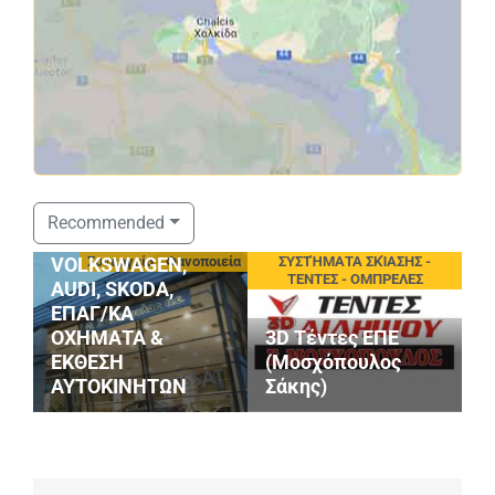
ΣΤΑΘΟΠΟΥΛΟΣ
Recommended
SERVICE
Συνεργεία - Φανοποιεία
ΣΥΣΤΉΜΑΤΑ ΣΚΊΑΣΗΣ -
VOLKSWAGEN,
ΤΕΝΤΕΣ - ΟΜΠΡΕΛΕΣ
AUDI, SKODA,
ΕΠΑΓ/ΚΑ
ΟΧΗΜΑΤΑ &
3D Τέντες ΕΠΕ
P
ΕΚΘΕΣΗ
(Μοσχόπουλος
Κ
ΑΥΤΟΚΙΝΗΤΩΝ
Σάκης)
Ι