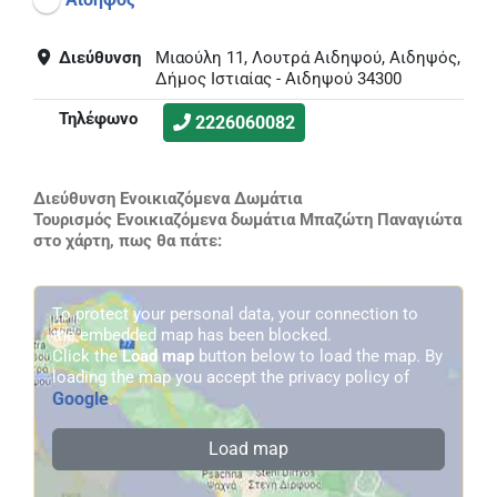
Διεύθυνση
Μιαούλη 11, Λουτρά Αιδηψού, Αιδηψός,
Δήμος Ιστιαίας - Αιδηψού 34300
Τηλέφωνο
2226060082
Διεύθυνση Ενοικιαζόμενα Δωμάτια
Τουρισμός Ενοικιαζόμενα δωμάτια Μπαζώτη Παναγιώτα
στο χάρτη, πως θα πάτε:
To protect your personal data, your connection to
the embedded map has been blocked.
Click the
Load map
button below to load the map. By
loading the map you accept the privacy policy of
Google
.
Load map