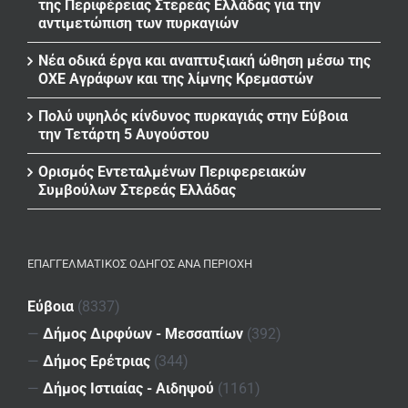
της Περιφέρειας Στερεάς Ελλάδας για την
αντιμετώπιση των πυρκαγιών
Νέα οδικά έργα και αναπτυξιακή ώθηση μέσω της
ΟΧΕ Αγράφων και της λίμνης Κρεμαστών
Πολύ υψηλός κίνδυνος πυρκαγιάς στην Εύβοια
την Τετάρτη 5 Αυγούστου
Ορισμός Εντεταλμένων Περιφερειακών
Συμβούλων Στερεάς Ελλάδας
ΕΠΑΓΓΕΛΜΑΤΙΚΌΣ ΟΔΗΓΌΣ ΑΝΆ ΠΕΡΙΟΧΉ
Εύβοια
(8337)
—
Δήμος Διρφύων - Μεσσαπίων
(392)
—
Δήμος Ερέτριας
(344)
—
Δήμος Ιστιαίας - Αιδηψού
(1161)