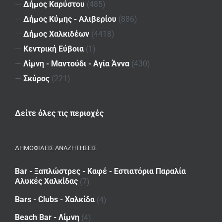
—
Δήμος Καρύστου
(485)
—
Δήμος Κύμης - Αλιβερίου
(886)
—
Δήμος Χαλκιδέων
(4418)
—
Κεντρική Εύβοια
(1)
—
Λίμνη - Μαντούδι - Αγία Άννα
(430)
—
Σκύρος
(221)
Δείτε όλες τις περιοχές
ΔΗΜΟΦΙΛΕΙΣ ΑΝΑΖΗΤΗΣΕΙΣ
Bar - Ξαπλώστρες - Καφέ - Εστιατόρια Παραλία
Αλυκές Χαλκίδας
(7)
Bars - Clubs - Χαλκίδα
(4)
Beach Bar - Λίμνη
(4)