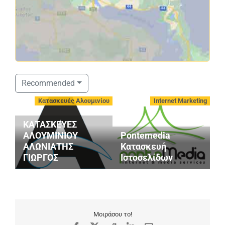
Recommended
-
Κατασκευές Αλουμινίου
Internet Marketing
ΚΑΤΑΣΚΕΥΕΣ
ΑΛΟΥΜΙΝΙΟΥ
Pontemedia
G
ΑΛΩΝΙΑΤΗΣ
Κατασκευή
S
ΓΙΩΡΓΟΣ
Ιστοσελίδων
M
Μοιράσου το!