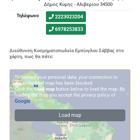
Δήμος Κύμης - Αλιβερίου 34500
Τηλέφωνο
2223023204
6978253833
Διεύθυνση Κοσμηματοπωλεία Εμπίογλου Σάββας στο
χάρτη, πως θα πάτε:
To protect your personal data, your connection to
the embedded map has been blocked.
Click the
Load map
button below to load the map. By
loading the map you accept the privacy policy of
Google
.
Load map