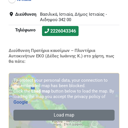
Διεύθυνση
Βασιλικά, Ιστιαία, Δήμος Ιστιαίας -
Αιδηψού 342 00
Τηλέφωνο
2226043346
Διεύθυνση Πρατήρια καυσίμων – Πλυντήρια
Αυτοκινήτων EKO (Δέδες Ιωάννης Κ.) στο χάρτη, πως
θα πάτε:
To protect your personal data, your connection to
the embedded map has been blocked.
Click the
Load map
button below to load the map. By
loading the map you accept the privacy policy of
Google
.
Load map