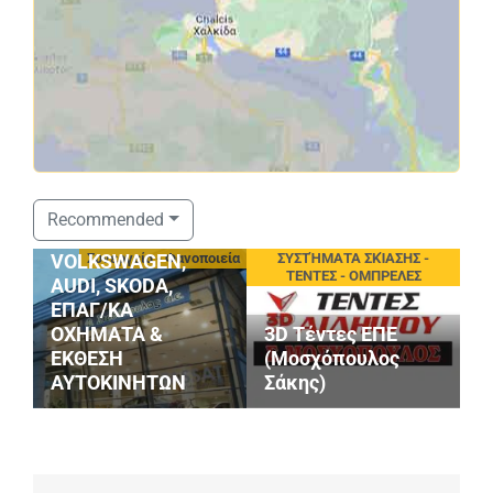
ΣΤΑΘΟΠΟΥΛΟΣ
Recommended
SERVICE
οφές
Συνεργεία - Φανοποιεία
ΣΥΣΤΉΜΑΤΑ ΣΚΊΑΣΗΣ -
VOLKSWAGEN,
ΤΕΝΤΕΣ - ΟΜΠΡΕΛΕΣ
AUDI, SKODA,
ΕΠΑΓ/ΚΑ
ΟΧΗΜΑΤΑ &
3D Τέντες ΕΠΕ
P
ΕΚΘΕΣΗ
(Μοσχόπουλος
Κ
ΑΥΤΟΚΙΝΗΤΩΝ
Σάκης)
Ι